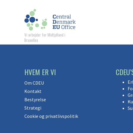
Vi arbejder for Midtjylland i
Bruxelles
HVEM ER VI
CDEU’
Er
Om CDEU
Fo
Kontakt
Gr
Bestyrelse
Ku
Strategi
Su
Cookie og privatlivspolitik