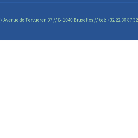
/ Avenue de Tervueren 37 // B-1040 Bruxelles // tel:
+32 22 30 87 32