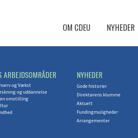
OM CDEU
NYHEDER
S ARBEJDSOMRÅDER
NYHEDER
hverv og Vækst
Gode historier
rskning og uddannelse
Direktørens klumme
øn omstilling
Aktuelt
ltur
Fundingmuligheder
ndhed
Arrangementer