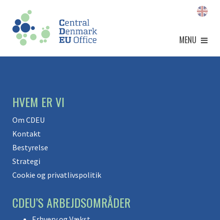
MENU
HVEM ER VI
Om CDEU
Kontakt
Bestyrelse
Strategi
Cookie og privatlivspolitik
CDEU’S ARBEJDSOMRÅDER
Erhverv og Vækst