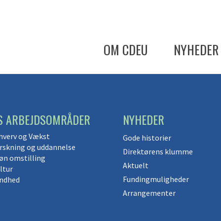
OM CDEU
NYHEDER
S ARBEJDSOMRÅDER
NYHEDER
hverv og Vækst
Gode historier
rskning og uddannelse
Direktørens klumme
øn omstilling
Aktuelt
ltur
Fundingmuligheder
ndhed
Arrangementer