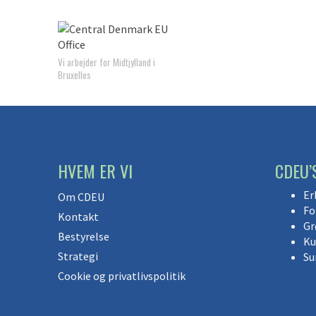
Vi arbejder for Midtjylland i
Bruxelles
HVEM ER VI
CDEU’
Er
Om CDEU
Fo
Kontakt
Gr
Bestyrelse
Ku
Strategi
Su
Cookie og privatlivspolitik