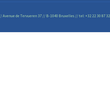
/ Avenue de Tervueren 37 // B-1040 Bruxelles // tel:
+32 22 30 87 32