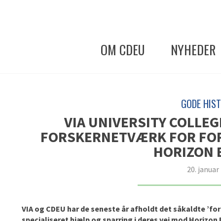
OM CDEU
NYHEDER
GODE HIST
VIA UNIVERSITY COLLE
FORSKERNETVÆRK FOR FOR
HORIZON 
20. januar
VIA og CDEU har de seneste år afholdt det såkaldte ’fors
specialiseret hjælp og sparring i deres vej mod Horizon