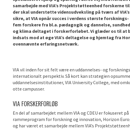
samarbejde med
VIA’s
Projektstøtteenhed forskerne til
der skal understøtte
vidensudveksling
på tværs af
VIA’s
sikre, at VIA opnår succes i verdens største forskning
fem forskere fra bl.a. pædagogik og dannelse, sundhed
og klima deltaget i forskerforløbet. Vi glæder os til a
indsats mod at øge
VIA’s
deltagelse og hjemtag fra Hor
ovennævnte erfaringsnetværk.
VIA vil inden for sit felt være en uddannelses- og forsknings
internationalt perspektiv. Så kort kan strategien opsumme
uddannelsesinstitutioner, VIA University College, med omk
otte campusser.
VIA FORSKERFORLØB
En del af samarbejdet mellem VIA og CDEU er fokuseret på a
rammeprogram for forskning og innovation, Horizon Europe.
og har været et samarbejde mellem VIA’s Projektstøtteen