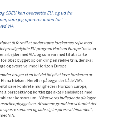
 og CDEU kan oversætte EU, og ud fra
rmer, som jeg opererer inden for
” –
ved VIA
rløbet til formål at understøtte forskernes rejse mod
 det prestigefyldte EU-program Horizon Europe”
udtaler
er arbejder med VIA, og som var med til at starte
 forløbet bygget op omkring en række trin, der skal
nge og svære vej mod Horizon Europe.
møder bruger vi en hel del tid på at lære forskeren at
er Elena Nielsen. Herefter påbegynder både VIA’s
entificere konkrete muligheder i Horizon Europe,
onalt perspektiv og kortlægge aktørlandskabet med
 etableret konsortium.
”Efter vores indledende dialoger
nsortieopbyggelsen. Af samme grund har vi fundet det
kan sparre sammen og lade sig inspirere af hinanden
”,
 med VIA.