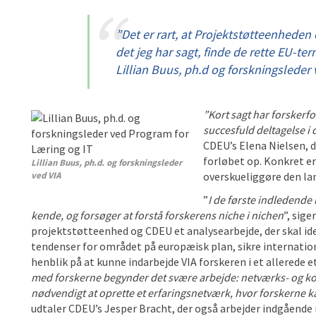
”
Det er rart, at Projektstøtteenheden
det jeg har sagt, finde de rette EU-te
Lillian Buus, ph.d og forskningsleder 
”Kort sagt har forskerfo
succesfuld deltagelse i
CDEU’s Elena Nielsen, d
forløbet op. Konkret er
Lillian Buus, ph.d. og forskningsleder
ved VIA
overskueliggøre den la
”
I de første indledende 
kende, og forsøger at forstå forskerens niche i nichen
”, sig
projektstøtteenhed og CDEU et analysearbejde, der skal id
tendenser for området på europæisk plan, sikre internati
henblik på at kunne indarbejde VIA forskeren i et allerede
med forskerne begynder det svære arbejde: netværks- og ko
nødvendigt at oprette et erfaringsnetværk, hvor forskerne 
udtaler CDEU’s Jesper Bracht, der også arbejder indgående