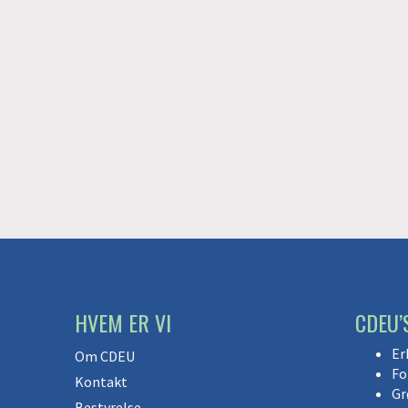
HVEM ER VI
CDEU’
Er
Om CDEU
Fo
Kontakt
Gr
Bestyrelse