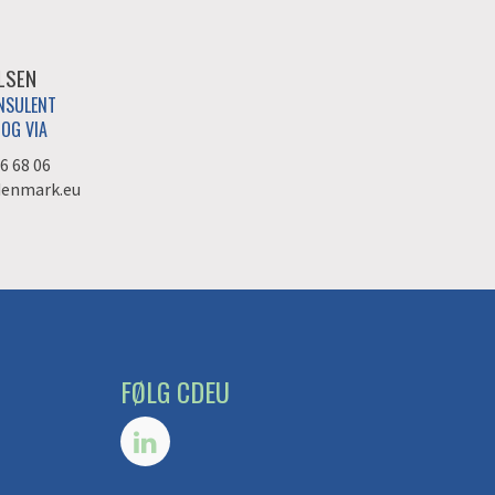
ELSEN
NSULENT
OG VIA
6 68 06
denmark.eu
FØLG CDEU