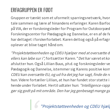
ERFAGRUPPEN ER FØDT
Gruppen er tænkt som et uformelt sparringsnetværk, hvor
tale sammen og lære af hinandens erfaringer. Karen Barfod
på VIA, der er forskningsleder for Program for Outdoorpæ
Forskningscenter for Pædagogik og Dannelse, er en af de f
har deltaget i forskerforløbet. Karen deltog også på erf
oplever at blive taget hånd om.
”Projektstøtteenheden og CDEU hjælper med at oversætte det
ellers kan løbe sur i”,
fortsætter Karen. ”
Det har været et kol
afslutter hun. Også Lillian Buus, ph.d. og forskningsleder 
Pædagogik og Dannelse, istemmer sig Karens positive ko
CDEU kan oversætte EU, og ud fra det jeg har sagt, finde de 
hun. Videre fortæller Lillian, at hun har fundet stor støtte 
hende under forløbet. Hertil udtaler hun:
”Intelligence-rapp
gør sig godt på mit område. Den har jeg genbesøgt mange g
”Projektstøtteenheden og CDEU hjælp