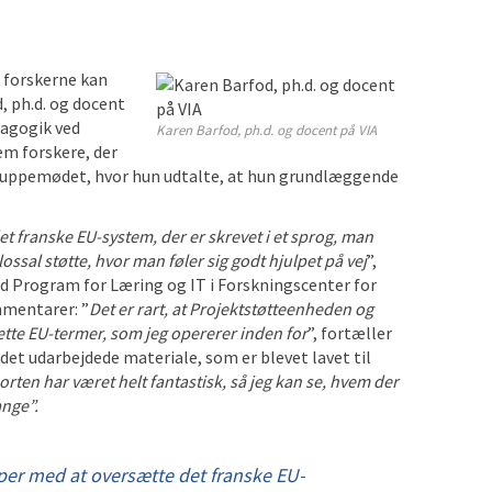
 forskerne kan
, ph.d. og docent
dagogik ved
Karen Barfod, ph.d. og docent på VIA
em forskere, der
agruppemødet, hvor hun udtalte, at hun grundlæggende
 franske EU-system, der er skrevet i et sprog, man
ossal støtte, hvor man føler sig godt hjulpet på vej
”,
ved Program for Læring og IT i Forskningscenter for
mmentarer: ”
Det er rart, at Projektstøtteenheden og
rette EU-termer, som jeg opererer inden for
”, fortæller
i det udarbejdede materiale, som er blevet lavet til
orten har været helt fantastisk, så jeg kan se, hvem der
ange”.
er med at oversætte det franske EU-