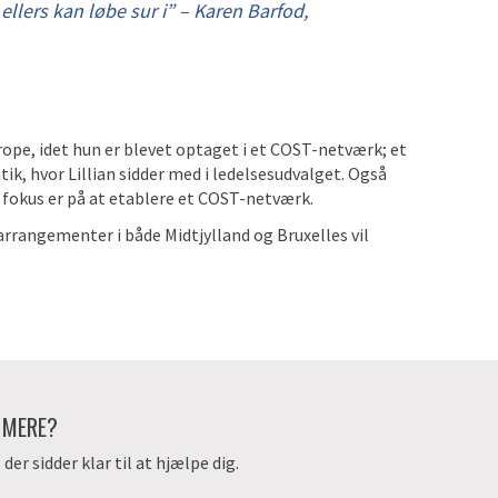
 ellers kan løbe sur i” – Karen Barfod,
urope, idet hun er blevet optaget i et COST-netværk; et
k, hvor Lillian sidder med i ledelsesudvalget. Også
 fokus er på at etablere et COST-netværk.
arrangementer i både Midtjylland og Bruxelles vil
E MERE?
er sidder klar til at hjælpe dig.