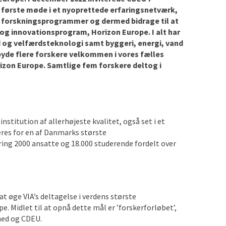
 første møde i et nyoprettede erfaringsnetværk,
forskningsprogrammer og dermed bidrage til at
s- og innovationsprogram, Horizon Europe.
I alt har
 og velfærdsteknologi samt byggeri, energi, vand
t byde flere forskere velkommen i vores fælles
izon Europe. Samtlige fem forskere deltog i
institution af allerhøjeste kvalitet, også set i et
res for en af Danmarks største
ring 2000 ansatte og 18.000 studerende fordelt over
t øge VIA’s deltagelse i verdens største
 Midlet til at opnå dette mål er ’forskerforløbet’,
hed og CDEU.