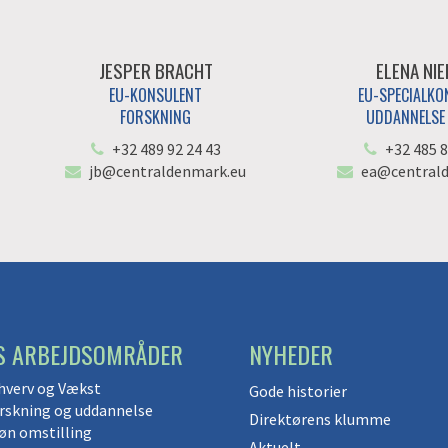
JESPER BRACHT
ELENA NI
EU-KONSULENT
EU-SPECIALKO
FORSKNING
UDDANNELSE 
+32 489 92 24 43
+32 485 8
jb@centraldenmark.eu
ea@central
S ARBEJDSOMRÅDER
NYHEDER
hverv og Vækst
Gode historier
rskning og uddannelse
Direktørens klumme
øn omstilling
Aktuelt