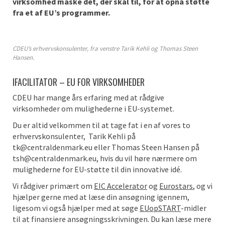
virksomhed måske det, der skal til, for at opnå støtte
fra et af EU’s programmer.
CDEU’s erhvervskonsulenter, fra venstre Tarik Kehli og Thomas Steen
Hansen.
IFACILITATOR – EU FOR VIRKSOMHEDER
CDEU har mange års erfaring med at rådgive
virksomheder om mulighederne i EU-systemet.
Du er altid velkommen til at tage fat i en af vores to
erhvervskonsulenter, Tarik Kehli på
tk@centraldenmark.eu eller Thomas Steen Hansen på
tsh@centraldenmark.eu, hvis du vil høre nærmere om
mulighederne for EU-støtte til din innovative idé.
Vi rådgiver primært om
EIC Accelerator
og
Eurostars
, og vi
hjælper gerne med at læse din ansøgning igennem,
ligesom vi også hjælper med at søge
EUopSTART
-midler
til at finansiere ansøgningsskrivningen. Du kan læse mere