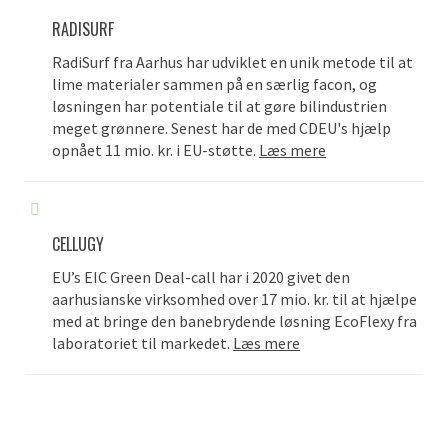
RADISURF
RadiSurf fra Aarhus har udviklet en unik metode til at
lime materialer sammen på en særlig facon, og
løsningen har potentiale til at gøre bilindustrien
meget grønnere. Senest har de med CDEU's hjælp
opnået 11 mio. kr. i EU-støtte.
Læs mere
CELLUGY
EU’s EIC Green Deal-call har i 2020 givet den
aarhusianske virksomhed over 17 mio. kr. til at hjælpe
med at bringe den banebrydende løsning EcoFlexy fra
laboratoriet til markedet.
Læs mere