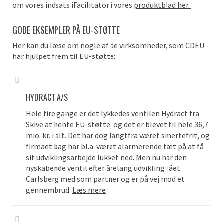
om vores indsats iFacilitator i vores
produktblad her.
GODE EKSEMPLER PÅ EU-STØTTE
Her kan du læse om nogle af de virksomheder, som CDEU
har hjulpet frem til EU-støtte:
HYDRACT A/S
Hele fire gange er det lykkedes ventilen Hydract fra
Skive at hente EU-støtte, og det er blevet til hele 36,7
mio. kr. i alt. Det har dog langtfra været smertefrit, og
firmaet bag har bl.a. været alarmerende tæt på at få
sit udviklingsarbejde lukket ned. Men nu har den
nyskabende ventil efter årelang udvikling fået
Carlsberg med som partner og er på vej mod et
gennembrud.
Læs mere