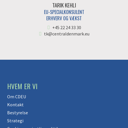
TARIK KEHLI
EU-SPECIALKONSULENT
ERHVERV OG VÆKST
+45 22 24 33 30
tk@centraldenmark.eu
HVEM ER VI
Om CDEU
Kontakt
Bestyrelse
Strategi