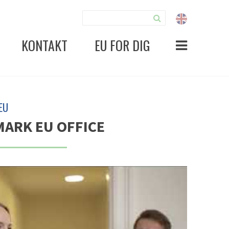
KONTAKT
EU FOR DIG
EU
ARK EU OFFICE
 indhold.
Klik her for at ændre dine cookie-valg
.