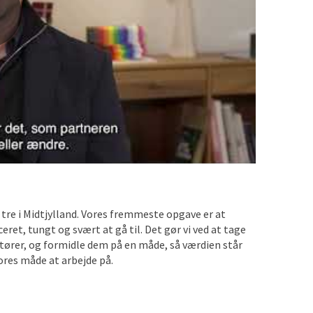
 tre i Midtjylland. Vores fremmeste opgave er at
ret, tungt og svært at gå til. Det gør vi ved at tage
ktører, og formidle dem på en måde, så værdien står
ores måde at arbejde på.