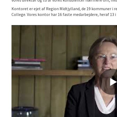
vores direktør og to af vores konsulenter nærmere om, hvor
Kontoret er ejet af Region Midtjylland, de 19 kommuner i r
College. Vores kontor har 16 faste medarbejdere, heraf 13 i B
Du skal acceptere marketing-cookies for at se dette