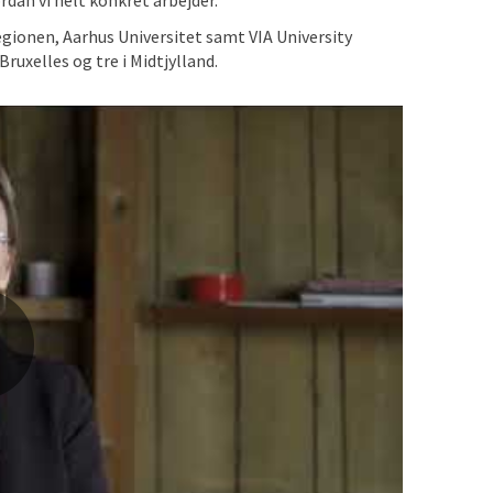
dan vi helt konkret arbejder.
egionen, Aarhus Universitet samt VIA University
ruxelles og tre i Midtjylland.
 indhold.
Klik her for at ændre dine cookie-valg
.