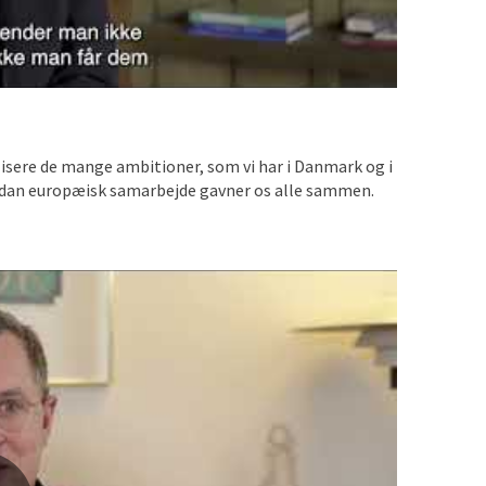
isere de mange ambitioner, som vi har i Danmark og i
vordan europæisk samarbejde gavner os alle sammen.
 indhold.
Klik her for at ændre dine cookie-valg
.