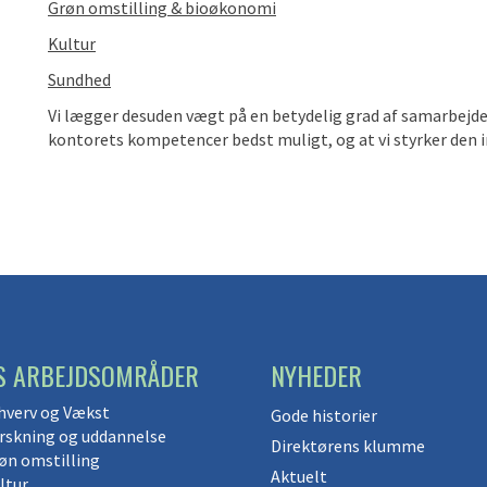
Grøn omstilling & bioøkonomi
Kultur
Sundhed
Vi lægger desuden vægt på en betydelig grad af samarbejde p
kontorets kompetencer bedst muligt, og at vi styrker den 
S ARBEJDSOMRÅDER
NYHEDER
hverv og Vækst
Gode historier
rskning og uddannelse
Direktørens klumme
øn omstilling
Aktuelt
ltur