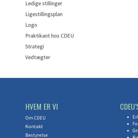
Ledige stillinger
Ligestillingsplan
Logo
Praktikant hos CDEU
Strategi
Vedtægter
HVEM ER VI
CDEU’
Er
Om CDEU
Fo
Kontakt
Gr
Bestyrelse
Ku