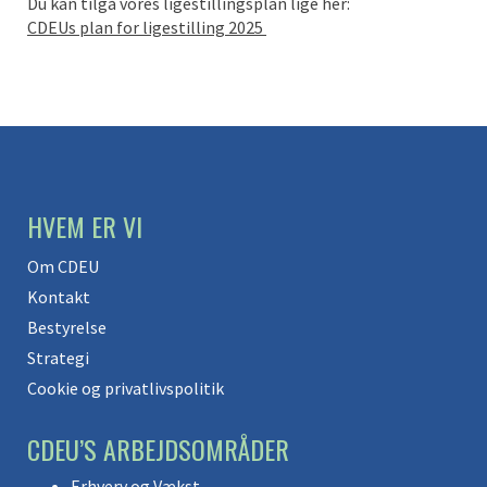
Du kan tilgå vores ligestillingsplan lige her:
CDEUs plan for ligestilling 2025
HVEM ER VI
Om CDEU
Kontakt
Bestyrelse
Strategi
Cookie og privatlivspolitik
CDEU’S ARBEJDSOMRÅDER
Erhverv og Vækst