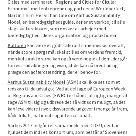
Cities med seminaret `Regions and Cities for Cicular
Economy´ med entreprenør og partner af Worldperfect,
Martin Thim. Her vil han tale om Aarhus Sustainability
Model, en bæredygtighedsguide, der er et værktøj til alle
slags kulturaktører, som ønsker at arbejde med
bæredygtighed i deres organisation og produktioner.
Kulturen
kan være et godt talerør til mennesker overalt,
når de store spørgsmål skal stilles om verdens fremtid,
men kulturaktørerne kan også være nogle af dem, der går
forrest i udviklingen og viser, at de kan nå bredt ud og
præge den adfærdsændring, der er behov for.
Aarhus Sustainability Model
(ASM) skal ikke ses som et
redskab til de udvalgte. Ved at deltage på European Week
of Regions and Cities (EWRC) er håbet, at rigtig mange vil
tage ASM til sig og udbrede det så vidt som muligt, så det
kan leve videre i nye tidssvarende udgaver i mange år frem,
både lokalt, nationalt og internationalt.
Aarhus 2017 indgår i et samarbejde med CDEU, der har
hjulpet dem ind i et konsortium, som består af Sloveniens