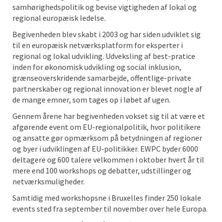
samhørighedspolitik og bevise vigtigheden af lokal og
regional europæisk ledelse.
Begivenheden blev skabt i 2003 og har siden udviklet sig
til en europæisk netværksplatform for eksperter i
regional og lokal udvikling. Udveksling af best-pratice
inden for økonomisk udvikling og social inklusion,
grænseoverskridende samarbejde, offentlige-private
partnerskaber og regional innovation er blevet nogle af
de mange emner, som tages op i løbet af ugen.
Gennem årene har begivenheden vokset sig til at være et
afgørende event om EU-regionalpolitik, hvor politikere
og ansatte gør opmærksom på betydningen af regioner
og byer i udviklingen af EU-politikker. EWPC byder 6000
deltagere og 600 talere velkommen i oktober hvert år til
mere end 100 workshops og debatter, udstillinger og
netværksmuligheder.
Samtidig med workshopsne i Bruxelles finder 250 lokale
events sted fra september til november over hele Europa.