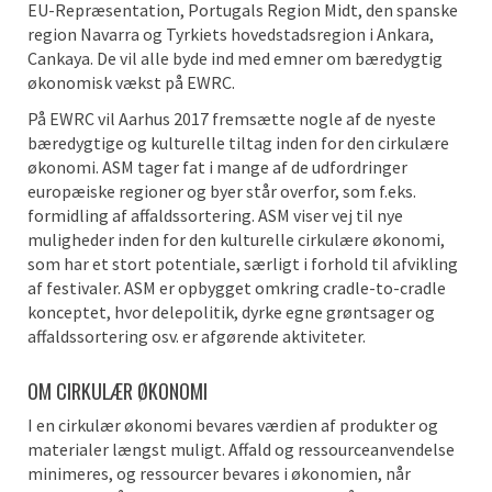
EU-Repræsentation, Portugals Region Midt, den spanske
region Navarra og Tyrkiets hovedstadsregion i Ankara,
Cankaya. De vil alle byde ind med emner om bæredygtig
økonomisk vækst på EWRC.
På EWRC vil Aarhus 2017 fremsætte nogle af de nyeste
bæredygtige og kulturelle tiltag inden for den cirkulære
økonomi. ASM tager fat i mange af de udfordringer
europæiske regioner og byer står overfor, som f.eks.
formidling af affaldssortering. ASM viser vej til nye
muligheder inden for den kulturelle cirkulære økonomi,
som har et stort potentiale, særligt i forhold til afvikling
af festivaler. ASM er opbygget omkring cradle-to-cradle
konceptet, hvor delepolitik, dyrke egne grøntsager og
affaldssortering osv. er afgørende aktiviteter.
OM CIRKULÆR ØKONOMI
I en cirkulær økonomi bevares værdien af produkter og
materialer længst muligt. Affald og ressourceanvendelse
minimeres, og ressourcer bevares i økonomien, når