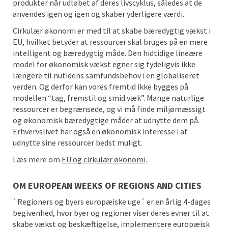
produkter når udløbet af deres livscyklus, således at de
anvendes igen og igen og skaber yderligere værdi.
Cirkulær økonomi er med til at skabe bæredygtig vækst i
EU, hvilket betyder at ressourcer skal bruges på en mere
intelligent og bæredygtig måde. Den hidtidige lineære
model for økonomisk vækst egner sig tydeligvis ikke
længere til nutidens samfundsbehov i en globaliseret
verden. Og derfor kan vores fremtid ikke bygges på
modellen “tag, fremstil og smid væk”. Mange naturlige
ressourcer er begrænsede, og vi må finde miljømæssigt
og økonomisk bæredygtige måder at udnytte dem på.
Erhvervslivet har også en økonomisk interesse i at
udnytte sine ressourcer bedst muligt.
Læs mere om
EU og cirkulær økonomi
.
OM EUROPEAN WEEKS OF REGIONS AND CITIES
`Regioners og byers europæiske uge´ er en årlig 4-dages
begivenhed, hvor byer og regioner viser deres evner til at
skabe vækst og beskæftigelse, implementere europæisk