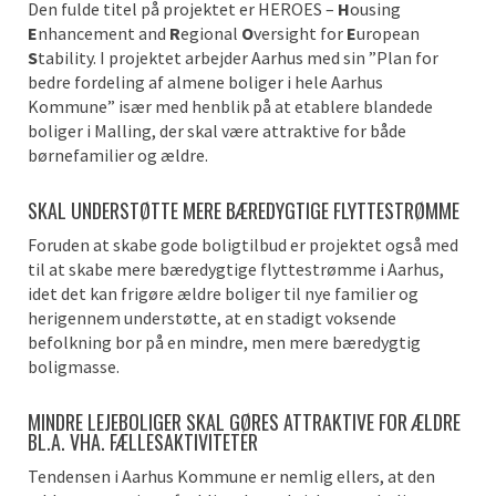
Den fulde titel på projektet er HEROES –
H
ousing
E
nhancement and
R
egional
O
versight for
E
uropean
S
tability. I projektet arbejder Aarhus med sin ”Plan for
bedre fordeling af almene boliger i hele Aarhus
Kommune” især med henblik på at etablere blandede
boliger i Malling, der skal være attraktive for både
børnefamilier og ældre.
SKAL UNDERSTØTTE MERE BÆREDYGTIGE FLYTTESTRØMME
Foruden at skabe gode boligtilbud er projektet også med
til at skabe mere bæredygtige flyttestrømme i Aarhus,
idet det kan frigøre ældre boliger til nye familier og
herigennem understøtte, at en stadigt voksende
befolkning bor på en mindre, men mere bæredygtig
boligmasse.
MINDRE LEJEBOLIGER SKAL GØRES ATTRAKTIVE FOR ÆLDRE
BL.A. VHA. FÆLLESAKTIVITETER
Tendensen i Aarhus Kommune er nemlig ellers, at den