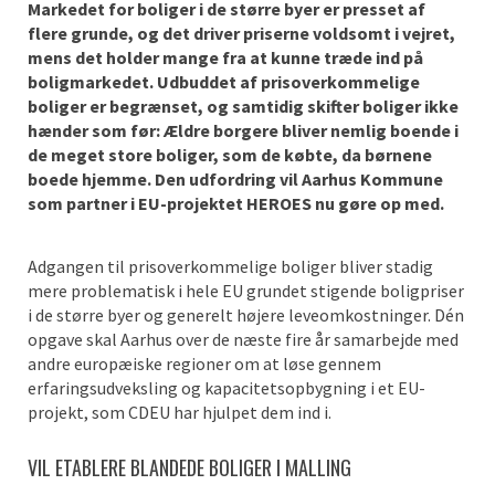
Markedet for boliger i de større byer er presset af
flere grunde, og det driver priserne voldsomt i vejret,
mens det holder mange fra at kunne træde ind på
boligmarkedet. Udbuddet af prisoverkommelige
boliger er begrænset, og samtidig skifter boliger ikke
hænder som før: Ældre borgere bliver nemlig boende i
de meget store boliger, som de købte, da børnene
boede hjemme. Den udfordring vil Aarhus Kommune
som partner i EU-projektet HEROES nu gøre op med.
Adgangen til prisoverkommelige boliger bliver stadig
mere problematisk i hele EU grundet stigende boligpriser
i de større byer og generelt højere leveomkostninger. Dén
opgave skal Aarhus over de næste fire år samarbejde med
andre europæiske regioner om at løse gennem
erfaringsudveksling og kapacitetsopbygning i et EU-
projekt, som CDEU har hjulpet dem ind i.
VIL ETABLERE BLANDEDE BOLIGER I MALLING