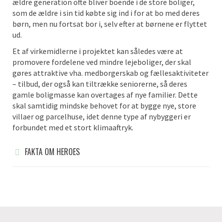
ældre generation ofte bliver boende i de store boliger,
som de ældre i sin tid købte sig ind i for at bo med deres
børn, men nu fortsat bor i, selv efter at børnene er flyttet
ud.
Et af virkemidlerne i projektet kan således være at
promovere fordelene ved mindre lejeboliger, der skal
gøres attraktive vha. medborgerskab og fællesaktiviteter
– tilbud, der også kan tiltrække seniorerne, så deres
gamle boligmasse kan overtages af nye familier. Dette
skal samtidig mindske behovet for at bygge nye, store
villaer og parcelhuse, idet denne type af nybyggeri er
forbundet med et stort klimaaftryk.
FAKTA OM HEROES