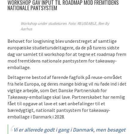
WORKSHOP GAV INPUT TIL ROADMAP MOD FREMTIDENS
NATIONALE PANTSYSTEM
Workshop under studieturen. Foto: REUSEABLE, Ren By
Aarhus
Behovet for lovgivning blev understreget af samtlige
europæiske studietursdeltagere, da de på turens sidste
dag var samlet til workshop for at tegne et roadmap frem
mod fremtidens nationale pantsystem for takeaway-
emballage.
Deltagerne bestod af førende fagfolk på reuse-området
fra hele Europa, og deres mange bidrag vil nu føde ind i det
vigtige arbejde, som Det Danske Partnerskab for
Takeaway-emballage skal lave. Partnerskabet har nemlig
fået til opgave at lave et sæt anbefalinger til et
bæredygtigt, nationalt pantsystem for takeaway-
emballage i Danmark i 2028.
Vi er allerede godt i gang i Danmark, men besøget