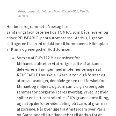
Besøg under studieturen. Foto: REUSEABLE, Ren By
Aarhus
Her bød programmet på besøg hos
saniteringsfaciliteterne hos TOMRA, som både leverer og
driver REUSEABLE-pantautomaterne i Aarhus, ligesom
deltagerne fik en introduktion til kommunens Klimaplan
af Klima og energichef Rolf Johnsen:
Som en af EU’s 112 Missionsbyer for
klimaneutralitet er vi utroligt stolte af at kunne
dele vores erfaringer med implementeringen af
REUSEABLE i by-skala. I Aarhus tør vi gå forrest og
afprøve løsninger, der både gør en reel forskel for
klimaet og miljøet, og som samtidig skaber gode
rammer for borgerne i deres hverdag. Vi ved, at byer
spiller en helt central rolle i EU’s grønne omstilling,
og netop derfor er videndeling på tværs af grænser
afgørende. Når byer lige fra Amsterdam over Paris
og Barcelona til Ljubljana rejser til Aarhus for at