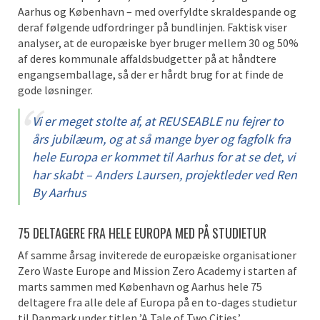
Aarhus og København – med overfyldte skraldespande og
deraf følgende udfordringer på bundlinjen. Faktisk viser
analyser, at de europæiske byer bruger mellem 30 og 50%
af deres kommunale affaldsbudgetter på at håndtere
engangsemballage, så der er hårdt brug for at finde de
gode løsninger.
Vi er meget stolte af, at REUSEABLE nu fejrer to
års jubilæum, og at så mange byer og fagfolk fra
hele Europa er kommet til Aarhus for at se det, vi
har skabt – Anders Laursen, projektleder ved Ren
By Aarhus
75 DELTAGERE FRA HELE EUROPA MED PÅ STUDIETUR
Af samme årsag inviterede de europæiske organisationer
Zero Waste Europe and Mission Zero Academy i starten af
marts sammen med København og Aarhus hele 75
deltagere fra alle dele af Europa på en to-dages studietur
til Danmark under titlen ’A Tale of Two Cities.’