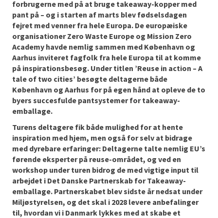
forbrugerne med på at bruge takeaway-kopper med
pant på – og i starten af marts blev fødselsdagen
fejret med venner fra hele Europa. De europæiske
organisationer Zero Waste Europe og Mission Zero
Academy havde nemlig sammen med København og
Aarhus inviteret fagfolk fra hele Europa til at komme
på inspirationsbesøg. Under titlen ’Reuse in action – A
tale of two cities’ besøgte deltagerne både
København og Aarhus for på egen hånd at opleve de to
byers succesfulde pantsystemer for takeaway-
emballage.
Turens deltagere fik både mulighed for at hente
inspiration med hjem, men også for selv at bidrage
med dyrebare erfaringer: Deltagerne talte nemlig EU’s
førende eksperter på reuse-området, og ved en
workshop under turen bidrog de med vigtige input til
arbejdet i Det Danske Partnerskab for Takeaway-
emballage. Partnerskabet blev sidste år nedsat under
Miljøstyrelsen, og det skal i 2028 levere anbefalinger
til, hvordan vi i Danmark lykkes med at skabe et