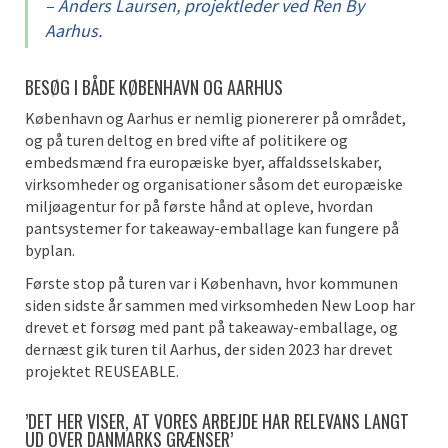
– Anders Laursen, projektleder ved Ren By
Aarhus.
BESØG I BÅDE KØBENHAVN OG AARHUS
København og Aarhus er nemlig pionererer på området,
og på turen deltog en bred vifte af politikere og
embedsmænd fra europæiske byer, affaldsselskaber,
virksomheder og organisationer såsom det europæiske
miljøagentur for på første hånd at opleve, hvordan
pantsystemer for takeaway-emballage kan fungere på
byplan.
Første stop på turen var i København, hvor kommunen
siden sidste år sammen med virksomheden New Loop har
drevet et forsøg med pant på takeaway-emballage, og
dernæst gik turen til Aarhus, der siden 2023 har drevet
projektet REUSEABLE.
’DET HER VISER, AT VORES ARBEJDE HAR RELEVANS LANGT
UD OVER DANMARKS GRÆNSER’