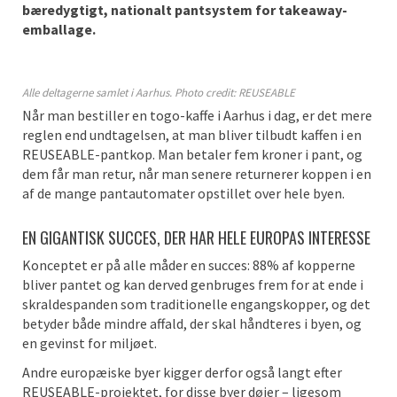
bæredygtigt, nationalt pantsystem for takeaway-
emballage.
Alle deltagerne samlet i Aarhus. Photo credit: REUSEABLE
Når man bestiller en togo-kaffe i Aarhus i dag, er det mere
reglen end undtagelsen, at man bliver tilbudt kaffen i en
REUSEABLE-pantkop. Man betaler fem kroner i pant, og
dem får man retur, når man senere returnerer koppen i en
af de mange pantautomater opstillet over hele byen.
EN GIGANTISK SUCCES, DER HAR HELE EUROPAS INTERESSE
Konceptet er på alle måder en succes: 88% af kopperne
bliver pantet og kan derved genbruges frem for at ende i
skraldespanden som traditionelle engangskopper, og det
betyder både mindre affald, der skal håndteres i byen, og
en gevinst for miljøet.
Andre europæiske byer kigger derfor også langt efter
REUSEABLE-projektet, for disse byer døjer – ligesom