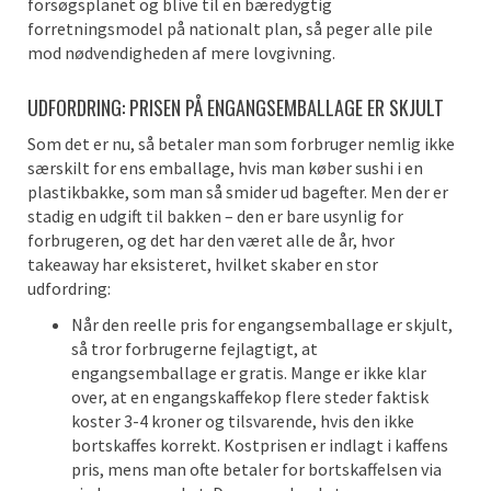
forsøgsplanet og blive til en bæredygtig
forretningsmodel på nationalt plan, så peger alle pile
mod nødvendigheden af mere lovgivning.
UDFORDRING: PRISEN PÅ ENGANGSEMBALLAGE ER SKJULT
Som det er nu, så betaler man som forbruger nemlig ikke
særskilt for ens emballage, hvis man køber sushi i en
plastikbakke, som man så smider ud bagefter. Men der er
stadig en udgift til bakken – den er bare usynlig for
forbrugeren, og det har den været alle de år, hvor
takeaway har eksisteret, hvilket skaber en stor
udfordring:
Når den reelle pris for engangsemballage er skjult,
så tror forbrugerne fejlagtigt, at
engangsemballage er gratis. Mange er ikke klar
over, at en engangskaffekop flere steder faktisk
koster 3-4 kroner og tilsvarende, hvis den ikke
bortskaffes korrekt. Kostprisen er indlagt i kaffens
pris, mens man ofte betaler for bortskaffelsen via