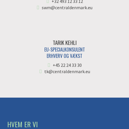
+32 493 12 33 12
swm@centraldenmark.eu
TARIK KEHLI
EU-SPECIALKONSULENT
ERHVERV OG VÆKST
+45 22 24 33 30
tk@centraldenmark.eu
HVEM ER VI