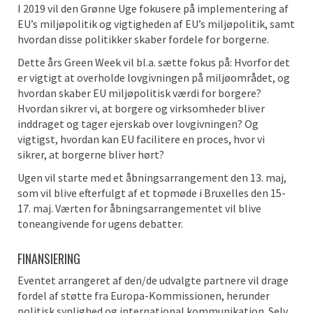
I 2019 vil den Grønne Uge fokusere på implementering af
EU’s miljøpolitik og vigtigheden af EU’s miljøpolitik, samt
hvordan disse politikker skaber fordele for borgerne.
Dette års Green Week vil bl.a. sætte fokus på: Hvorfor det
er vigtigt at overholde lovgivningen på miljøområdet, og
hvordan skaber EU miljøpolitisk værdi for borgere?
Hvordan sikrer vi, at borgere og virksomheder bliver
inddraget og tager ejerskab over lovgivningen? Og
vigtigst, hvordan kan EU facilitere en proces, hvor vi
sikrer, at borgerne bliver hørt?
Ugen vil starte med et åbningsarrangement den 13. maj,
som vil blive efterfulgt af et topmøde i Bruxelles den 15-
17. maj. Værten for åbningsarrangementet vil blive
toneangivende for ugens debatter.
FINANSIERING
Eventet arrangeret af den/de udvalgte partnere vil drage
fordel af støtte fra Europa-Kommissionen, herunder
politisk synlighed og international kommunikation. Selv