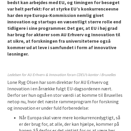
bedst kan arbejdes med EU, og timingen for besøget
var helt perfekt: For at styrke EU’s konkurrenceevne
har den nye Europa-Kommission nemlig givet
innovation og startups en væsentligt større rolle end
tidligere i sine programmer. Det gør, at EU i høj grad
har brug for aktører som AU Erhverv og Innovation til
at sikre, at forskningen fra universiteterne også
kommer ud at leve i samfundet i form af innovative
løsninger.
Ledelsen for AU Erhverv & Innovation foran CDEU’s kontor i Bruxelles
Lone Ryg Olsen har som direktør for AU Erhverv og
Innovation i en årrække fulgt EU-dagsordenen nært.
Derfor ser hun også en stor værdi i at komme til Bruxelles
netop nu, hvor det næste rammeprogram for forskning
og innovation er under fuld forberedelse:
Når Europa skal være mere konkurrencedygtigt, så
er der brug for, at alle, der kan hjælpe, kommer på
banen. Så derfor er det vigtigt for os at være her,