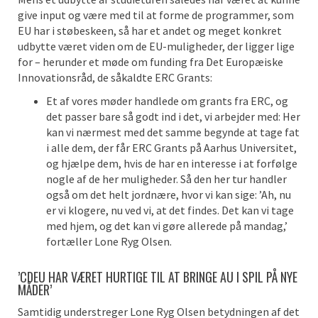
give input og være med til at forme de programmer, som
EU har i støbeskeen, så har et andet og meget konkret
udbytte været viden om de EU-muligheder, der ligger lige
for – herunder et møde om funding fra Det Europæiske
Innovationsråd, de såkaldte ERC Grants:
Et af vores møder handlede om grants fra ERC, og
det passer bare så godt ind i det, vi arbejder med: Her
kan vi nærmest med det samme begynde at tage fat
i alle dem, der får ERC Grants på Aarhus Universitet,
og hjælpe dem, hvis de har en interesse i at forfølge
nogle af de her muligheder. Så den her tur handler
også om det helt jordnære, hvor vi kan sige: ’Ah, nu
er vi klogere, nu ved vi, at det findes. Det kan vi tage
med hjem, og det kan vi gøre allerede på mandag,’
fortæller Lone Ryg Olsen.
’CDEU HAR VÆRET HURTIGE TIL AT BRINGE AU I SPIL PÅ NYE
MÅDER’
Samtidig understreger Lone Ryg Olsen betydningen af det