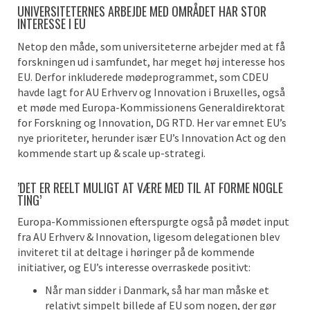
UNIVERSITETERNES ARBEJDE MED OMRÅDET HAR STOR
INTERESSE I EU
Netop den måde, som universiteterne arbejder med at få
forskningen ud i samfundet, har meget høj interesse hos
EU. Derfor inkluderede mødeprogrammet, som CDEU
havde lagt for AU Erhverv og Innovation i Bruxelles, også
et møde med Europa-Kommissionens Generaldirektorat
for Forskning og Innovation, DG RTD. Her var emnet EU’s
nye prioriteter, herunder især EU’s Innovation Act og den
kommende start up & scale up-strategi.
’DET ER REELT MULIGT AT VÆRE MED TIL AT FORME NOGLE
TING’
Europa-Kommissionen efterspurgte også på mødet input
fra AU Erhverv & Innovation, ligesom delegationen blev
inviteret til at deltage i høringer på de kommende
initiativer, og EU’s interesse overraskede positivt:
Når man sidder i Danmark, så har man måske et
relativt simpelt billede af EU som nogen, der gør