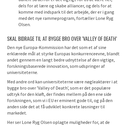
dels for at lære og skabe alliancer, og dels for at
komme med indspark til det arbejde, der er i gang
med det nye rammeprogram, fortæller Lone Ryg
Olsen.
SKAL BIDRAGE TIL AT BYGGE BRO OVER ’VALLEY OF DEATH’
Den nye Europa-Kommission har det som et af sine
erklærede mål at styrke Europas konkurrenceevne, blandt
andet gennem en langt bedre udnyttelse af den vigtige,
forskningsbaserede innovation, som udspringer af
universiteterne.
Med andre ord kan universiteterne være nøgleaktører i at
bygge bro over ’Valley of Death’, som er det populære
udtryk for den kløft, der findes mellem på den ene side
forskningen, som vi i EU er eminent gode til, og på den
anden side det at få udviklet konkrete løsninger til
markedet.
Her ser Lone Ryg Olsen oplagte muligheder for, at de