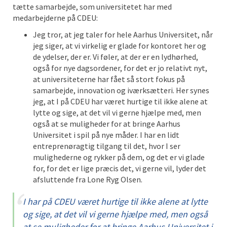
tætte samarbejde, som universitetet har med
medarbejderne på CDEU:
Jeg tror, at jeg taler for hele Aarhus Universitet, når
jeg siger, at vi virkelig er glade for kontoret her og
de ydelser, der er. Vi føler, at der er en lydhørhed,
også for nye dagsordener, for det er jo relativt nyt,
at universiteterne har fået så stort fokus på
samarbejde, innovation og iværksætteri. Her synes
jeg, at I på CDEU har været hurtige til ikke alene at
lytte og sige, at det vil vi gerne hjælpe med, men
også at se muligheder for at bringe Aarhus
Universitet i spil på nye måder. I har en lidt
entreprenøragtig tilgang til det, hvor I ser
mulighederne og rykker på dem, og det er vi glade
for, for det er lige præcis det, vi gerne vil, lyder det
afsluttende fra Lone Ryg Olsen.
I har på CDEU været hurtige til ikke alene at lytte
og sige, at det vil vi gerne hjælpe med, men også
at se muligheder for at bringe Aarhus Universitet i