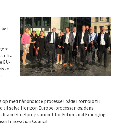
kket
gere
er fra
e EU-
æiske
ce.
es op med håndholdte processer både i forhold til
ld til selve Horizon Europe-processen og dens
ndt andet delprogrammet for Future and Emerging
ean Innovation Council.