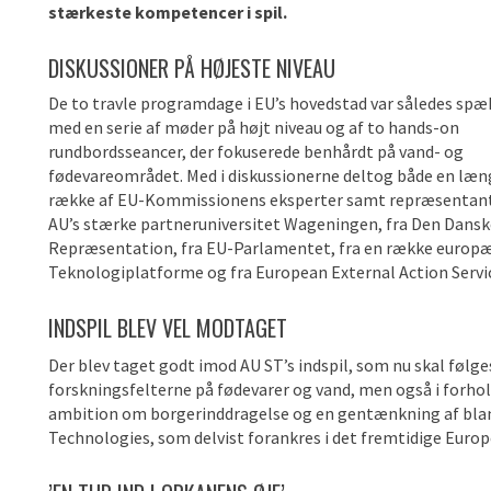
stærkeste kompetencer i spil.
DISKUSSIONER PÅ HØJESTE NIVEAU
De to travle programdage i EU’s hovedstad var således spæ
med en serie af møder på højt niveau og af to hands-on
rundbordsseancer, der fokuserede benhårdt på vand- og
fødevareområdet. Med i diskussionerne deltog både en læn
række af EU-Kommissionens eksperter samt repræsentant
AU’s stærke partneruniversitet Wageningen, fra Den Dansk
Repræsentation, fra EU-Parlamentet, fra en række europ
Teknologiplatforme og fra European External Action Servi
INDSPIL BLEV VEL MODTAGET
Der blev taget godt imod AU ST’s indspil, som nu skal følg
forskningsfelterne på fødevarer og vand, men også i forho
ambition om borgerinddragelse og en gentænkning af bla
Technologies, som delvist forankres i det fremtidige Europ