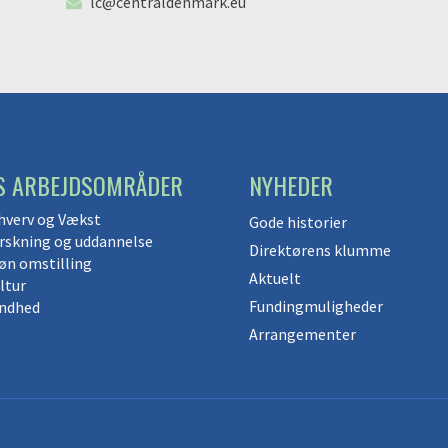
lc@centraldenmark.eu
S ARBEJDSOMRÅDER
NYHEDER
hverv og Vækst
Gode historier
rskning og uddannelse
Direktørens klumme
øn omstilling
Aktuelt
ltur
Fundingmuligheder
ndhed
Arrangementer