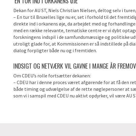
’EN TUR IND I ORKANENS ØJE’
Dekan for AU ST, Niels Christian Nielsen, deltog selv i turen
– En tur til Bruxelles lige nu er, set i forhold til det fr
direkte ind i orkanens øje, da arbejdet med og forhandling
med en række relevante, tematiske centre er vi dybt optag
forskningens indspil i de samfundsmæssige og politiske udfo
utroligt glade for, at Kommissionen er så indstillede på di
dialog forpligter både nu og i fremtiden.
INDSIGT OG NETVÆRK VIL GAVNE I MANGE ÅR FREMO
Om CDEU’s rolle fortsætter dekanen:
– CDEU har i denne proces været afgørende for at få den rett
både timing og udvælgelse af de rette nøglepersoner at sæt
som vi i samspil med CDEU nu aktivt opdyrker, vil være AU S