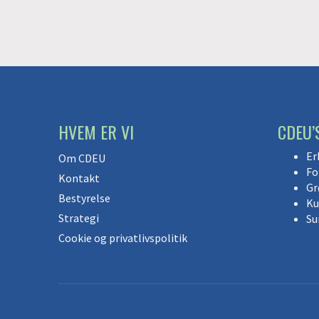
HVEM ER VI
CDEU’
Er
Om CDEU
Fo
Kontakt
Gr
Bestyrelse
Ku
Strategi
Su
Cookie og privatlivspolitik