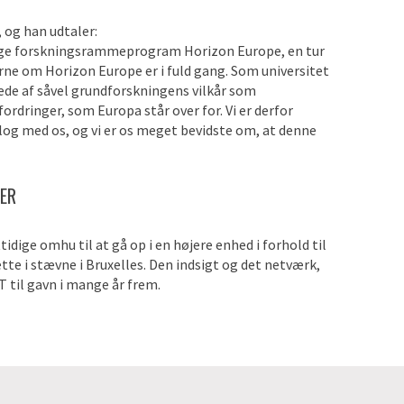
, og han udtaler:
emtidige forskningsrammeprogram Horizon Europe, en tur
erne om Horizon Europe er i fuld gang. Som universitet
ede af såvel grundforskningens vilkår som
rdringer, som Europa står over for. Vi er derfor
alog med os, og vi er os meget bevidste om, at denne
VER
idige omhu til at gå op i en højere enhed i forhold til
te i stævne i Bruxelles. Den indsigt og det netværk,
T til gavn i mange år frem.