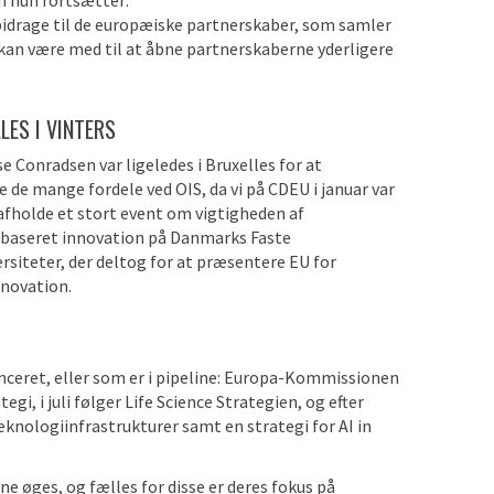
n hun fortsætter:
 bidrage til de europæiske partnerskaber, som samler
S kan være med til at åbne partnerskaberne yderligere
LES I VINTERS
e Conradsen var ligeledes i Bruxelles for at
 de mange fordele ved OIS, da vi på CDEU i januar var
 afholde et stort event om vigtigheden af
baseret innovation på Danmarks Faste
rsiteter, der deltog for at præsentere EU for
nnovation.
lanceret, eller som er i pipeline: Europa-Kommissionen
gi, i juli følger Life Science Strategien, og efter
nologiinfrastrukturer samt en strategi for AI in
ne øges, og fælles for disse er deres fokus på