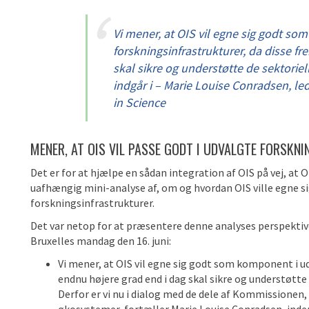
Vi mener, at OIS vil egne sig godt s
forskningsinfrastrukturer, da disse f
skal sikre og understøtte de sektorie
indgår i – Marie Louise Conradsen, le
in Science
MENER, AT OIS VIL PASSE GODT I UDVALGTE FORSK
Det er for at hjælpe en sådan integration af OIS på vej, at 
uafhængig mini-analyse af, om og hvordan OIS ville egne s
forskningsinfrastrukturer.
Det var netop for at præsentere denne analyses perspektive
Bruxelles mandag den 16. juni:
Vi mener, at OIS vil egne sig godt som komponent i ud
endnu højere grad end i dag skal sikre og understøtte
Derfor er vi nu i dialog med de dele af Kommissionen