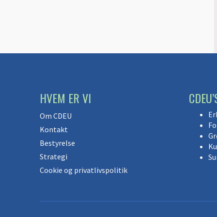
HVEM ER VI
CDEU’
Er
Om CDEU
Fo
Kontakt
Gr
Bestyrelse
Ku
Strategi
Su
Cookie og privatlivspolitik