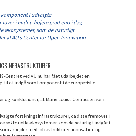
om komponent i udvalgte
remover i endnu højere grad end i dag
lle økosystemer, som de naturligt
der af AU’s Center for Open Innovation
NINGSINFRASTRUKTURER
OIS-Centret ved AU nu har fået udarbejdet en
ig til at indgå som komponent i de europæiske
r og konklusioner, at Marie Louise Conradsen var i
valgte forskningsinfrastrukturer, da disse fremover i
 de sektorielle økosystemer, som de naturligt indgår i.
, som arbejder med infrastrukturer, innovation og