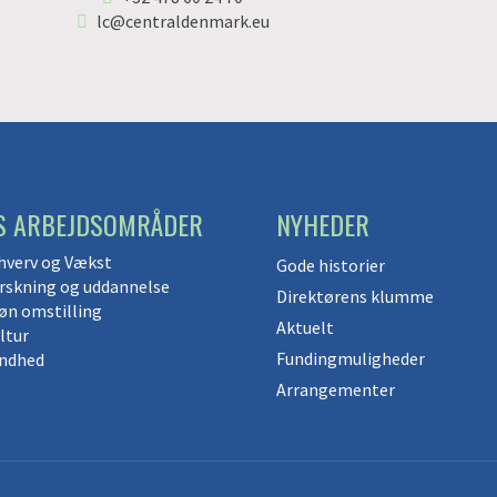
lc@centraldenmark.eu
S ARBEJDSOMRÅDER
NYHEDER
hverv og Vækst
Gode historier
rskning og uddannelse
Direktørens klumme
øn omstilling
Aktuelt
ltur
Fundingmuligheder
ndhed
Arrangementer