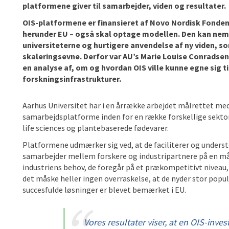
platformene giver til samarbejder, viden og resultater.
OIS-platformene er finansieret af Novo Nordisk Fonden,
herunder EU – også skal optage modellen. Den kan neml
universiteterne og hurtigere anvendelse af ny viden, so
skaleringsevne. Derfor var AU’s Marie Louise Conradsen 
en analyse af, om og hvordan OIS ville kunne egne sig 
forskningsinfrastrukturer.
Aarhus Universitet har i en årrække arbejdet målrettet me
samarbejdsplatforme inden for en række forskellige sektor
life sciences og plantebaserede fødevarer.
Platformene udmærker sig ved, at de faciliterer og unders
samarbejder mellem forskere og industripartnere på en måd
industriens behov, de foregår på et prækompetitivt niveau, 
det måske heller ingen overraskelse, at de nyder stor popu
succesfulde løsninger er blevet bemærket i EU.
Vores resultater viser, at en OIS-inves