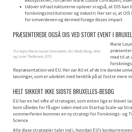
økosystemer, fortæller Marie Louise Conradsen, inde
Udover infrastrukturerne oplever vi også, at OIS kan
forskningsinstitutioner og industri. Her ser vi, at OI
for omverdenen og dermed forøge disses impact.
PRÆSENTEREDE OGSÅ OIS VED STORT EVENT I BRUXEL
Marie Louis
præsentere
Fra højre Marie Louise Conradsen, AU, Mads Bang, AAU,
og Lone Thellersen, DTU
med til at
forsknings
Repræsentation ved EU. Her var AU et af de tre danske unive
løsninger, som er udviklet med henblik på at fostre mere i
HELT SIKKERT IKKE SIDSTE BRUXELLES-BESØG
EU har en hel vifte af strategier, som enten lige er blevet 
kom således for få uger siden med sin Startup Scale-up Strate
sommerferien kommer en ny strategi for Forsknings- og Tek
Science.
Alle disse strategier taler ind i, hvordan EU’s konkurrenceev