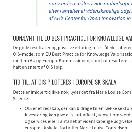
om værdien måles i virksomhedsoptag 
eller i antallet af videnskabelige udg
af AU’s Center for Open Innovation in
UDNÆVNT TIL EU BEST PRACTICE FOR KNOWLEDGE VA
De gode resultater og positive erfaringer fik således alle
OIS-model som EU Best Practice for Knowledge Valorisation
mellem AU og Europa-Kommissionen, som har resulteret i, 
haft en snært af OIS i sig.
TID TIL, AT OIS PILOTERES I EUROPÆISK SKALA
Dette er imidlertid ikke nok, lyder det fra Marie Louise Co
Science:
OIS er et redskab, der kan bidrage til en række sektorer
investering kan give et stort afkast, uanset om værd
og services eller i antallet af videnskabelige udgivelser
europæisk skala, fortæller Marie Louise Conradsen.