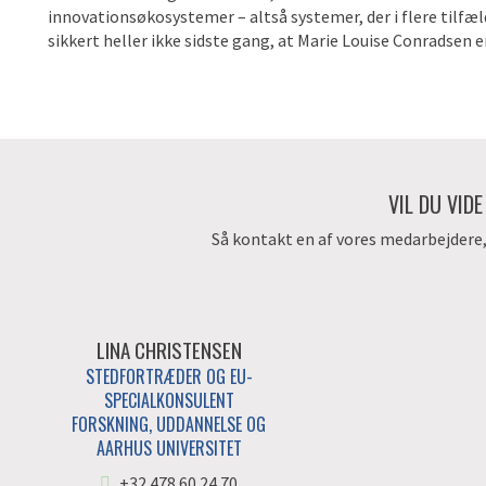
innovationsøkosystemer – altså systemer, der i flere tilfæl
sikkert heller ikke sidste gang, at Marie Louise Conradsen e
VIL DU VID
Så kontakt en af vores medarbejdere, d
LINA CHRISTENSEN
STEDFORTRÆDER OG EU-
SPECIALKONSULENT
FORSKNING, UDDANNELSE OG
AARHUS UNIVERSITET
+32 478 60 24 70