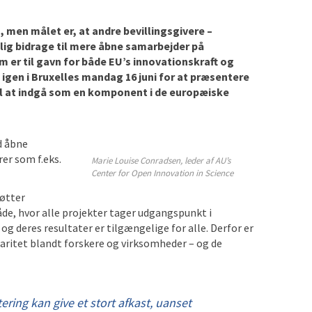
 men målet er, at andre bevillingsgivere –
ig bidrage til mere åbne samarbejder på
m er til gavn for både EU’s innovationskraft og
igen i Bruxelles mandag 16 juni for at præsentere
til at indgå som en komponent i de europæiske
d åbne
er som f.eks.
Marie Louise Conradsen, leder af AU’s
Center for Open Innovation in Science
tøtter
e, hvor alle projekter tager udgangspunkt i
og deres resultater er tilgængelige for alle. Derfor er
laritet blandt forskere og virksomheder – og de
tering kan give et stort afkast, uanset