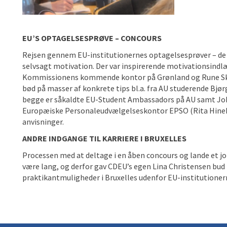
EU’S OPTAGELSESPRØVE – CONCOURS
Rejsen gennem EU-institutionernes optagelsesprøver – de 
selvsagt motivation. Der var inspirerende motivationsindlæg
Kommissionens kommende kontor på Grønland og Rune Ski
bød på masser af konkrete tips bl.a. fra AU studerende Bj
begge er såkaldte EU-Student Ambassadors på AU samt Joh
Europæiske Personaleudvælgelseskontor EPSO (Rita Hinek
anvisninger.
ANDRE INDGANGE TIL KARRIERE I BRUXELLES
Processen med at deltage i en åben concours og lande et job
være lang, og derfor gav CDEU’s egen Lina Christensen bud 
praktikantmuligheder i Bruxelles udenfor EU-institutionern