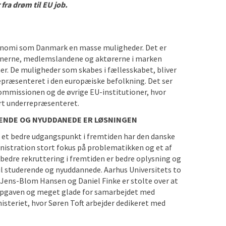
fra drøm til EU job.
økonomi som Danmark en masse muligheder. Det er
onerne, medlemslandene og aktørerne i marken
er. De muligheder som skabes i fællesskabet, bliver
epræsenteret i den europæiske befolkning. Det ser
ommissionen og de øvrige EU-institutioner, hvor
t underrepræsenteret.
ENDE OG NYUDDANEDE ER LØSNINGEN
e et bedre udgangspunkt i fremtiden har den danske
nistration stort fokus på problematikken og et af
 bedre rekruttering i fremtiden er bedre oplysning og
il studerende og nyuddannede. Aarhus Universitets to
 Jens-Blom Hansen og Daniel Finke er stolte over at
 opgaven og meget glade for samarbejdet med
steriet, hvor Søren Toft arbejder dedikeret med