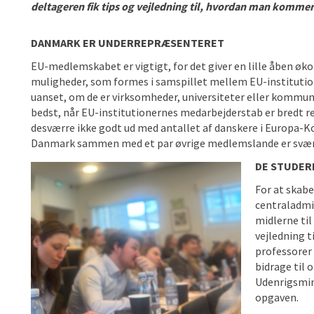
deltageren fik tips og vejledning til, hvordan man kommer 
DANMARK ER UNDERREPRÆSENTERET
EU-medlemskabet er vigtigt, for det giver en lille åben 
muligheder, som formes i samspillet mellem EU-instituti
uanset, om de er virksomheder, universiteter eller kommun
bedst, når EU-institutionernes medarbejderstab er bredt r
desværre ikke godt ud med antallet af danskere i Europa-K
Danmark sammen med et par øvrige medlemslande er svær
DE STUDER
For at skab
centraladmi
midlerne til
vejledning t
professorer
bidrage til
Udenrigsmini
opgaven.