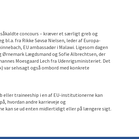
såkaldte concours – kræver et særligt greb og
 bl.a. fra Rikke Søvsø Nielsen, leder af Europa-
nnebach, EU ambassadør i Malawi. Ligesom dagen
ørg Ørnemark Lægdsmand og Sofie Albrechtsen, der
annes Moesgaard Lech fra Udenrigsministeriet. Det
) var selvsagt også ombord med konkrete
 eller traineeship i en af EU-institutionerne kan
på, hvordan andre karrieveje og
e kan se ud enten midlertidigt eller på længere sigt.