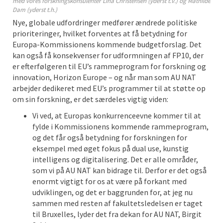
med vores forskningskonsulenter Lina Christensen (yderst t.v.) og Mathilde
Dam (yderst t.h.)
Nye, globale udfordringer medfører ændrede politiske
prioriteringer, hvilket forventes at få betydning for
Europa-Kommissionens kommende budgetforslag. Det
kan også få konsekvenser for udformningen af FP10, der
er efterfølgeren til EU’s rammeprogram for forskning og
innovation, Horizon Europe – og når man som AU NAT
arbejder dedikeret med EU’s programmer til at støtte op
om sin forskning, er det særdeles vigtig viden:
Vi ved, at Europas konkurrenceevne kommer til at
fylde i Kommissionens kommende rammeprogram,
og det får også betydning for forskningen for
eksempel med øget fokus på dual use, kunstig
intelligens og digitalisering. Det er alle områder,
som vi på AU NAT kan bidrage til. Derfor er det også
enormt vigtigt for os at være på forkant med
udviklingen, og det er baggrunden for, at jeg nu
sammen med resten af fakultetsledelsen er taget
til Bruxelles, lyder det fra dekan for AU NAT, Birgit