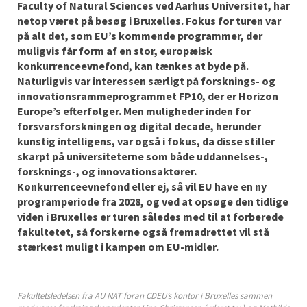
Faculty of Natural Sciences ved Aarhus Universitet, har
netop været på besøg i Bruxelles. Fokus for turen var
på alt det, som EU’s kommende programmer, der
muligvis får form af en stor, europæisk
konkurrenceevnefond, kan tænkes at byde på.
Naturligvis var interessen særligt på forsknings- og
innovationsrammeprogrammet FP10, der er Horizon
Europe’s efterfølger. Men muligheder inden for
forsvarsforskningen og digital decade, herunder
kunstig intelligens, var også i fokus, da disse stiller
skarpt på universiteterne som både uddannelses-,
forsknings-, og innovationsaktører.
Konkurrenceevnefond eller ej, så vil EU have en ny
programperiode fra 2028, og ved at opsøge den tidlige
viden i Bruxelles er turen således med til at forberede
fakultetet, så forskerne også fremadrettet vil stå
stærkest muligt i kampen om EU-midler.
Fakultetsledelsen fra AU NAT foran CDEU’s kontor i Bruxelles sammen