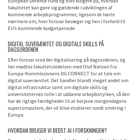
European Defence Fund og blev klogere på, hvordan
fakultetet kan gøre sig gældende i udviklingen af
kommende arbejdsprogrammer, ligesom de hørte
nærmere om, hvor forsvar bevæger sig hen i forhold til
EU’s kommende budgetperiode.
DIGITAL SUVERÆNITET OG DIGITALE SKILLS PÅ
DAGSORDENEN
Efter forsvar stod der digitalisering på dagsordenen, og
her mødtes fakultetsledelsen med Oluf Nielsen fra
Europa-Kommissionens DG CONNECT for at tale om
digital suverænitet. Det handler blandt meget andet om
digital infrastruktur samt om digitale skills og
universiteternes rolle i at uddanne arbejdsstyrken, så den
har de rigtige færdigheder til at betjene morgendagens
supercomputere, der vil blive etableret rundt omkring i
Europa.
HVORDAN BRUGER VI BEDST AI I FORSKNINGEN?