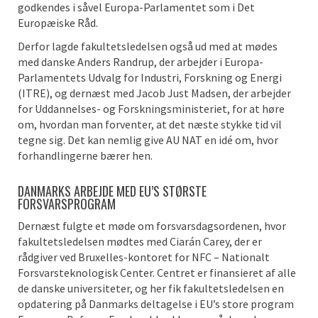
godkendes i såvel Europa-Parlamentet som i Det
Europæiske Råd.
Derfor lagde fakultetsledelsen også ud med at mødes
med danske Anders Randrup, der arbejder i Europa-
Parlamentets Udvalg for Industri, Forskning og Energi
(ITRE), og dernæst med Jacob Just Madsen, der arbejder
for Uddannelses- og Forskningsministeriet, for at høre
om, hvordan man forventer, at det næste stykke tid vil
tegne sig. Det kan nemlig give AU NAT en idé om, hvor
forhandlingerne bærer hen.
DANMARKS ARBEJDE MED EU’S STØRSTE
FORSVARSPROGRAM
Dernæst fulgte et møde om forsvarsdagsordenen, hvor
fakultetsledelsen mødtes med Ciarán Carey, der er
rådgiver ved Bruxelles-kontoret for NFC – Nationalt
Forsvarsteknologisk Center. Centret er finansieret af alle
de danske universiteter, og her fik fakultetsledelsen en
opdatering på Danmarks deltagelse i EU’s store program