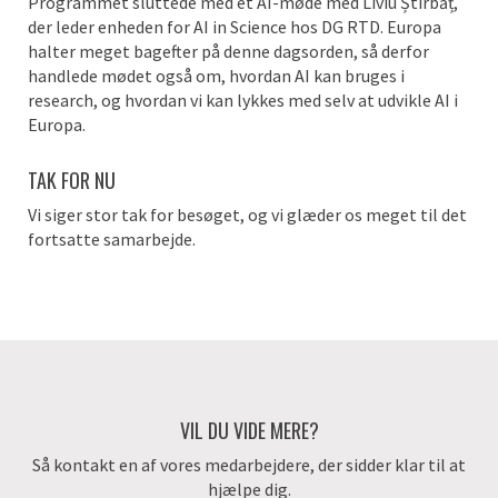
Programmet sluttede med et AI-møde med Liviu Știrbăț,
der leder enheden for AI in Science hos DG RTD. Europa
halter meget bagefter på denne dagsorden, så derfor
handlede mødet også om, hvordan AI kan bruges i
research, og hvordan vi kan lykkes med selv at udvikle AI i
Europa.
TAK FOR NU
Vi siger stor tak for besøget, og vi glæder os meget til det
fortsatte samarbejde.
VIL DU VIDE MERE?
Så kontakt en af vores medarbejdere, der sidder klar til at
hjælpe dig.