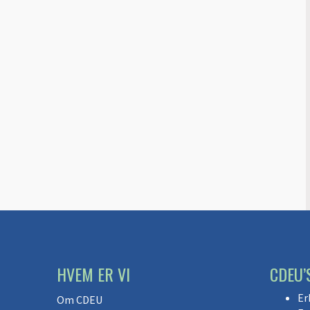
HVEM ER VI
CDEU’
Er
Om CDEU