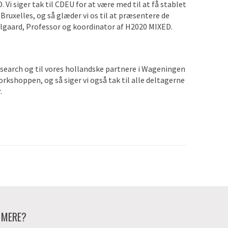
 Vi siger tak til CDEU for at være med til at få stablet
ruxelles, og så glæder vi os til at præsentere de
algaard, Professor og koordinator af H2020 MIXED.
esearch og til vores hollandske partnere i Wageningen
workshoppen, og så siger vi også tak til alle deltagerne
.
E MERE?