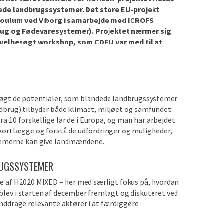
dede landbrugssystemer. Det store EU-projekt
i Foulum ved Viborg i samarbejde med ICROFS
brug og Fødevaresystemer). Projektet nærmer sig
en velbesøgt workshop, som CDEU var med til at
søgt de potentialer, som blandede landbrugssystemer
dbrug) tilbyder både klimaet, miljøet og samfundet
fra 10 forskellige lande i Europa, og man har arbejdet
ortlægge og forstå de udfordringer og muligheder,
stemerne kan give landmændene.
RUGSSYSTEMER
ge af H2020 MIXED – her med særligt fokus på, hvordan
blev i starten af december fremlagt og diskuteret ved
nddrage relevante aktører i at færdiggøre