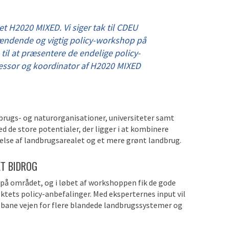
tet H2020 MIXED. Vi siger tak til CDEU
spændende og vigtig policy-workshop på
 til at præsentere de endelige policy-
essor og koordinator af H2020 MIXED
brugs- og naturorganisationer, universiteter samt
 de store potentialer, der ligger i at kombinere
else af landbrugsarealet og et mere grønt landbrug.
ET BIDROG
 på området, og i løbet af workshoppen fik de gode
ektets policy-anbefalinger. Med eksperternes input vil
t bane vejen for flere blandede landbrugssystemer og