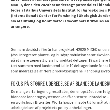
MIXED, der siden 2020 har undersøgt potentialet i blan
ledes af Aarhus Universitets Institut for Agroøkologi 
(Internationalt Center for Forskning i Økologisk Jord
sin afslutning og holdt derfor i december i Bruxelles 
arrangere.
Gennem de sidste fire år har projektet H2020 MIXED under
(dvs. integreret plante- og husdyrproduktion samt skovlan
på et mere generelt plan. I projektet deltager 19 partnere 
tæt sammen med landmænd i alle 10 deltagerlande for at k
som inddragelse af flere produktionsgrene i landbrugssy
FOKUS PÅ STØRRE UDBREDELSE AF BLANDEDE LANDB
De mange erfaringer og resultater, der er opstået som føl
blandede landbrugssystemer kan få en større udbredelse – 
en workshop i Bruxelles. Workshoppen havde til formål at i
udarbejdelsen af projektets policy-anbefalinger.