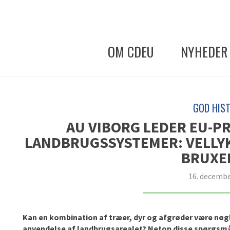
OM CDEU
NYHEDER
GOD HIST
AU VIBORG LEDER EU-P
LANDBRUGSSYSTEMER: VELLY
BRUXE
16. decembe
Kan en kombination af træer, dyr og afgrøder være nøgl
anvendelse af landbrugsarealet? Netop disse spørgsmål