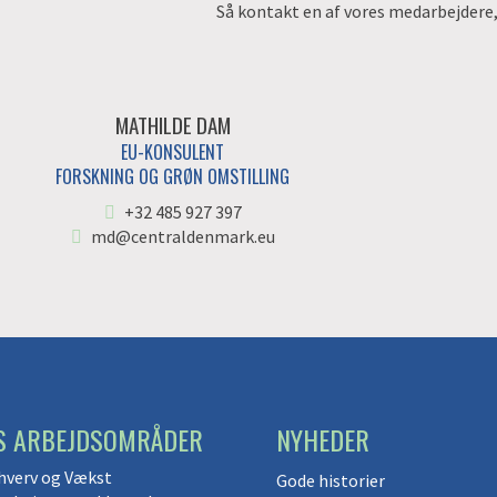
Så kontakt en af vores medarbejdere, d
MATHILDE DAM
EU-KONSULENT
FORSKNING OG GRØN OMSTILLING
+32 485 927 397
md@centraldenmark.eu
S ARBEJDSOMRÅDER
NYHEDER
hverv og Vækst
Gode historier