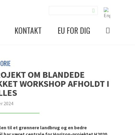
KONTAKT
EU FOR DIG
ORIE
ROJEKT OM BLANDEDE
KKET WORKSHOP AFHOLDT I
LLES
r 2024
en til et grønnere landbrug og en bedre
 har været centrale for Horizon-projektet H2020