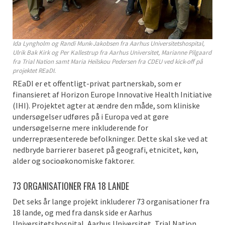
Ida Lyngholm og Randi Munk-Jakobsen fra Aarhus Universitetshospital,
Ulrik Bak Kirk og Per Kallestrup fra Aarhus Universitet, Marianne Pilgaard
fra Trial Nation samt Maria Heilskou Pedersen fra CDEU ved kick-off på
projektet REaDI.
REaDI er et offentligt-privat partnerskab, som er
finansieret af Horizon Europe Innovative Health Initiative
(IHI). Projektet agter at ændre den måde, som kliniske
undersøgelser udføres på i Europa ved at gøre
undersøgelserne mere inkluderende for
underrepræsenterede befolkninger. Dette skal ske ved at
nedbryde barrierer baseret på geografi, etnicitet, køn,
alder og socioøkonomiske faktorer.
73 ORGANISATIONER FRA 18 LANDE
Det seks år lange projekt inkluderer 73 organisationer fra
18 lande, og med fra dansk side er Aarhus
Universitetshospital, Aarhus Universitet, Trial Nation,