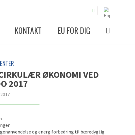
KONTAKT
EU FOR DIG
ENTER
 CIRKULÆR ØKONOMI VED
O 2017
 2017
n
inger
egenanvendelse og energiforbedring til bæredygtig