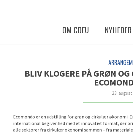
OM CDEU
NYHEDER
ARRANGEM
BLIV KLOGERE PÅ GRØN OG
ECOMOND
23. august
Ecomondo er en udstilling for grøn og cirkulær økonomi. E
international begivenhed med et innovativt format, der br
alle sektorer fra cirkulær økonomi sammen – fra material