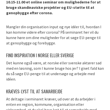
10.15-11.00 et online seminar om mulighederne for at
bruge skandinaviske projekter og EU-støtte til at
genopbygge efter corona.
Mangler din organisation input og nye idéer til, hvordan I
kan komme videre efter corona? På seminaret her vil du
kunne høre om dine muligheder for at søge EU-penge til
at genopbygge og forebygge.
FIND INSPIRATION I NORGE ELLER SVERIGE
Det kunne også være, at norske eller svenske aktører sad
med en løsning, som I kunne bruge hos jer? I givet fald kan
du så søge EU-penge til at undersøge og arbejde med
idéen.
KRÆVES: LYST TIL AT SAMARBEJDE
At deltage i seminaret kræver, ud over at du arbejder i
enten en region, kommune, organisation eller
virksomhed, at du skal have lyst til at samarbejde med