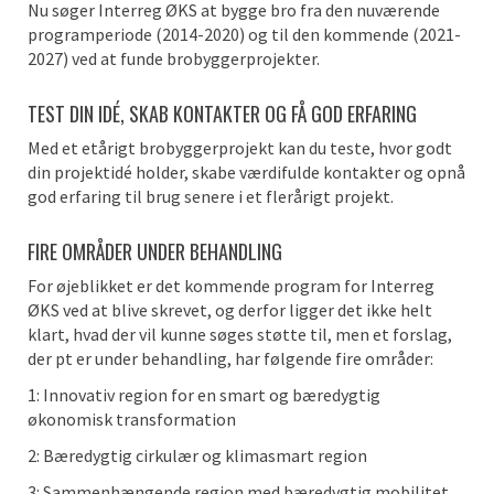
Nu søger Interreg ØKS at bygge bro fra den nuværende
programperiode (2014-2020) og til den kommende (2021-
2027) ved at funde brobyggerprojekter.
TEST DIN IDÉ, SKAB KONTAKTER OG FÅ GOD ERFARING
Med et etårigt brobyggerprojekt kan du teste, hvor godt
din projektidé holder, skabe værdifulde kontakter og opnå
god erfaring til brug senere i et flerårigt projekt.
FIRE OMRÅDER UNDER BEHANDLING
For øjeblikket er det kommende program for Interreg
ØKS ved at blive skrevet, og derfor ligger det ikke helt
klart, hvad der vil kunne søges støtte til, men et forslag,
der pt er under behandling, har følgende fire områder:
1: Innovativ region for en smart og bæredygtig
økonomisk transformation
2: Bæredygtig cirkulær og klimasmart region
3: Sammenhængende region med bæredygtig mobilitet