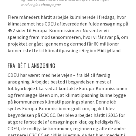
med et glas champagne.
Flere måneders hårdt arbejde kulminerede i fredags, hvor
klimateamet hos CDEU afleverede den fulde ansøgning på
452 sider til Europa-Kommissionen. Nu venter vi i
spænding frem mod sensommeren, hvor vi får svar på, om
projektet er gået igennem og dermed får 60 millioner
kroner i støtte til klimatilpasning i Region Midtjylland.
FRA IDÉ TIL ANSØGNING
CDEU har været med hele vejen – fra idé til færdig
ansøgning. Arbejdet bestod i begyndelsen mest af
lobbyarbejde bl.a. ved at kontakte Europa-Kommissionen
og fremlægge ideen om, at klimatilpasning kunne bygge
på kommunernes klimatilpasningsplaner. Denne idé
syntes Europa-Kommissionen godt om, og det blev
begyndelsen på C2C CC. Der blev arbejdet hårdt i 2015 for
at gøre første del af ansøgningen klar, og heldigvis fik
CDEU, de midtjyske kommuner, regionen og alle de andre
partnere i C2C CC en tidlig julegave, da det blev meddelt i