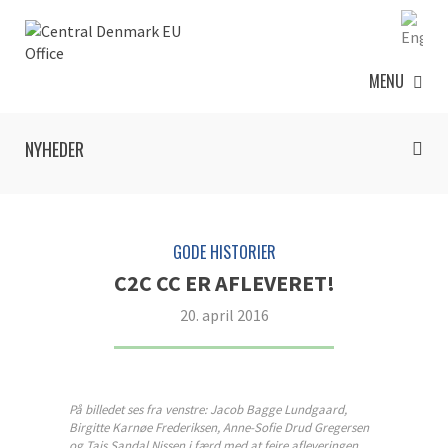
MENU
NYHEDER
GODE HISTORIER
C2C CC ER AFLEVERET!
20. april 2016
På billedet ses fra venstre: Jacob Bagge Lundgaard,
Birgitte Karnøe Frederiksen, Anne-Sofie Drud Gregersen
og Tais Sandal Nissen i færd med at fejre afleveringen