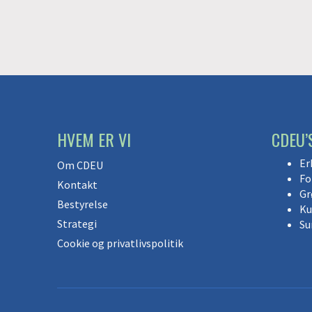
HVEM ER VI
CDEU’
Er
Om CDEU
Fo
Kontakt
Gr
Bestyrelse
Ku
Strategi
Su
Cookie og privatlivspolitik