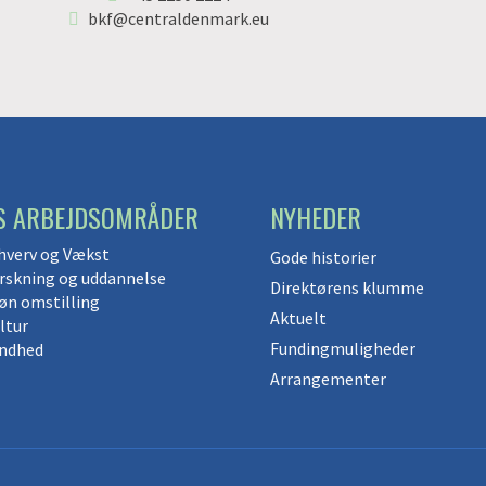
bkf@centraldenmark.eu
S ARBEJDSOMRÅDER
NYHEDER
hverv og Vækst
Gode historier
rskning og uddannelse
Direktørens klumme
øn omstilling
Aktuelt
ltur
Fundingmuligheder
ndhed
Arrangementer