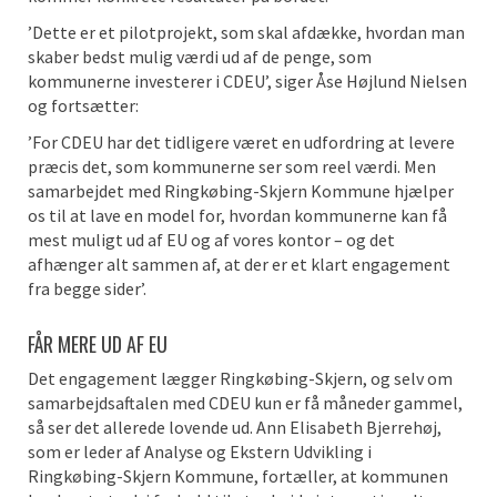
’Dette er et pilotprojekt, som skal afdække, hvordan man
skaber bedst mulig værdi ud af de penge, som
kommunerne investerer i CDEU’, siger Åse Højlund Nielsen
og fortsætter:
’For CDEU har det tidligere været en udfordring at levere
præcis det, som kommunerne ser som reel værdi. Men
samarbejdet med Ringkøbing-Skjern Kommune hjælper
os til at lave en model for, hvordan kommunerne kan få
mest muligt ud af EU og af vores kontor – og det
afhænger alt sammen af, at der er et klart engagement
fra begge sider’.
FÅR MERE UD AF EU
Det engagement lægger Ringkøbing-Skjern, og selv om
samarbejdsaftalen med CDEU kun er få måneder gammel,
så ser det allerede lovende ud. Ann Elisabeth Bjerrehøj,
som er leder af Analyse og Ekstern Udvikling i
Ringkøbing-Skjern Kommune, fortæller, at kommunen