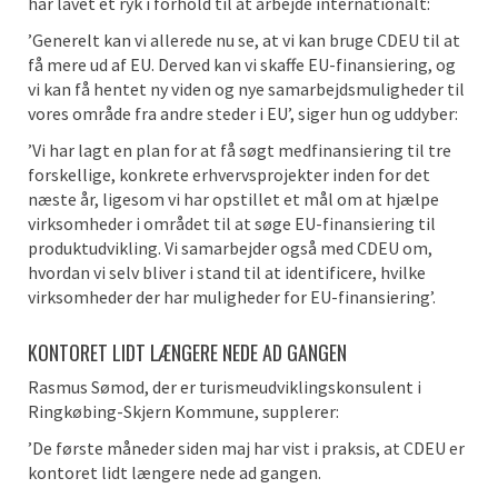
har lavet et ryk i forhold til at arbejde internationalt:
’Generelt kan vi allerede nu se, at vi kan bruge CDEU til at
få mere ud af EU. Derved kan vi skaffe EU-finansiering, og
vi kan få hentet ny viden og nye samarbejdsmuligheder til
vores område fra andre steder i EU’, siger hun og uddyber:
’Vi har lagt en plan for at få søgt medfinansiering til tre
forskellige, konkrete erhvervsprojekter inden for det
næste år, ligesom vi har opstillet et mål om at hjælpe
virksomheder i området til at søge EU-finansiering til
produktudvikling. Vi samarbejder også med CDEU om,
hvordan vi selv bliver i stand til at identificere, hvilke
virksomheder der har muligheder for EU-finansiering’.
KONTORET LIDT LÆNGERE NEDE AD GANGEN
Rasmus Sømod, der er turismeudviklingskonsulent i
Ringkøbing-Skjern Kommune, supplerer:
’De første måneder siden maj har vist i praksis, at CDEU er
kontoret lidt længere nede ad gangen.