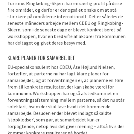
Turisme. Ringkøbing-Skjern har en særlig profil på disse
fire områder, og derfor er der også et ønske om at stå
stærkere på områderne internationalt. Det er således de
seneste måneders arbejde mellem CDEU og Ringkøbing-
Skjern, som i de seneste dage er blevet konkretiseret på
workshoppen, hvor en bred vifte af aktører fra kommunen
har deltaget og givet deres besyv med.
KLARE PLANER FOR SAMARBEJDET
EU-specialkonsulent hos CDEU, Åse Højlund Nielsen,
fortæller, at parterne nu har lagt klare planer for
samarbejdet, og at forventningen er, at planerne vil føre
frem til konkrete resultater, der kan skabe værdi for
kommunen. Workshoppen har også afstedkommet en
forventningsafstemning mellem parterne, så det nu står
soleklart, hvem der skal lave hvad i det kommende
samarbejde. Desuden er der blevet indlagt såkaldte
’stopklodser’, som gør, at samarbejdet kun er
forpligtende, netop hvis det giver mening – altså hvis der
kommer konkrete resultater på bordet.