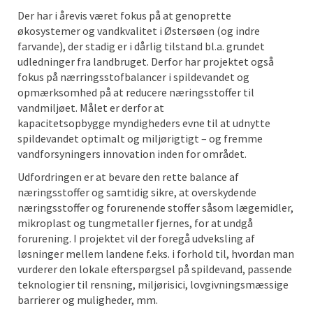
Der har i årevis været fokus på at genoprette
økosystemer og vandkvalitet i Østersøen (og indre
farvande),
der stadig er i dårlig tilstand bl.a. grundet
udledninger
fra landbruget. Derfor har projektet også
fokus på nærringsstofbalancer i spildevandet og
opmærksomhed på at reducere næringsstoffer til
vandmiljøet. Målet er derfor at
kapacitetsopbygge myndigheders evne til at udnytte
spildevandet optimalt og miljørigtigt – og fremme
vandforsyningers innovation inden for området.
Udfordringen er at bevare den rette balance af
næringsstoffer og samtidig sikre, at overskydende
næringsstoffer og forurenende stoffer såsom lægemidler,
mikroplast og tungmetaller fjernes, for at undgå
forurening. I projektet vil der foregå udveksling af
løsninger mellem landene f.eks. i forhold til, hvordan man
vurderer den lokale efterspørgsel på spildevand, passende
teknologier til rensning, miljørisici, lovgivningsmæssige
barrierer og muligheder, mm.