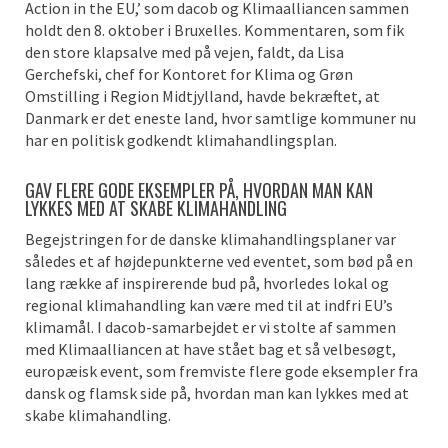
Action in the EU,’ som dacob og Klimaalliancen sammen
holdt den 8. oktober i Bruxelles. Kommentaren, som fik
den store klapsalve med på vejen, faldt, da Lisa
Gerchefski, chef for Kontoret for Klima og Grøn
Omstilling i Region Midtjylland, havde bekræftet, at
Danmark er det eneste land, hvor samtlige kommuner nu
har en politisk godkendt klimahandlingsplan.
GAV FLERE GODE EKSEMPLER PÅ, HVORDAN MAN KAN
LYKKES MED AT SKABE KLIMAHANDLING
Begejstringen for de danske klimahandlingsplaner var
således et af højdepunkterne ved eventet, som bød på en
lang række af inspirerende bud på, hvorledes lokal og
regional klimahandling kan være med til at indfri EU’s
klimamål. I dacob-samarbejdet er vi stolte af sammen
med Klimaalliancen at have stået bag et så velbesøgt,
europæisk event, som fremviste flere gode eksempler fra
dansk og flamsk side på, hvordan man kan lykkes med at
skabe klimahandling.