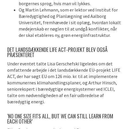
borgernes sprog, hvis man vil lykkes.
Og Martin Lehmann, som er lektor ved Institut for
Bæredygtighed og Planlægning ved Aalborg
Universitet, fremhævede i sit oplæg, hvordan lokalt
medejerskab er nøglen til at undgå konflikter, når
der skal etableres ny, grøn energiinfrastruktur.
DET LANDSDÆKKENDE LIFE ACT-PROJEKT BLEV OGSÅ
PRÆSENTERET
Under eventet talte Lisa Gerschefski ligeledes om det
omfattende arbejde i det landsdækkende EU-projekt LIFE
ACT, der har søgt EU om 126 mio. kr. til at implementere
kommunernes klimahandlingsplaner, og Arthur Hinsch,
seniorekspert i bæredygtige energisystemer ved ICLEI,
talte om nødvendigheden af en fair udbredelse af
bæredygtig energi.
‘NO ONE SIZE FITS ALL, BUT WE CAN STILL LEARN FROM
EACH OTHER’