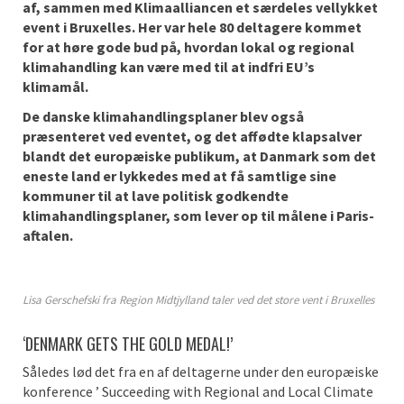
af, sammen med Klimaalliancen et særdeles vellykket
event i Bruxelles. Her var hele 80 deltagere kommet
for at høre gode bud på, hvordan lokal og regional
klimahandling kan være med til at indfri EU’s
klimamål.
De danske klimahandlingsplaner blev også
præsenteret ved eventet, og det affødte klapsalver
blandt det europæiske publikum, at Danmark som det
eneste land er lykkedes med at få samtlige sine
kommuner til at lave politisk godkendte
klimahandlingsplaner, som lever op til målene i Paris-
aftalen.
Lisa Gerschefski fra Region Midtjylland taler ved det store vent i Bruxelles
‘DENMARK GETS THE GOLD MEDAL!’
Således lød det fra en af deltagerne under den europæiske
konference ’ Succeeding with Regional and Local Climate