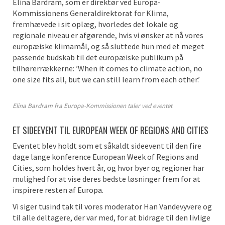
Elina Bardram, som er direktør ved Europa-
Kommissionens Generaldirektorat for Klima,
fremhævede i sit oplæg, hvorledes det lokale og
regionale niveau er afgørende, hvis vi ønsker at nå vores
europæiske klimamål, og så sluttede hun med et meget
passende budskab til det europæiske publikum på
tilhørerrækkerne: ’When it comes to climate action, no
one size fits all, but we can still learn from each other.’
Elina Bardram fra Europa-Kommissionen taler ved eventet
ET SIDEEVENT TIL EUROPEAN WEEK OF REGIONS AND CITIES
Eventet blev holdt som et såkaldt sideevent til den fire
dage lange konference European Week of Regions and
Cities, som holdes hvert år, og hvor byer og regioner har
mulighed for at vise deres bedste løsninger frem for at
inspirere resten af Europa.
Vi siger tusind tak til vores moderator Han Vandevyvere og
til alle deltagere, der var med, for at bidrage til den livlige