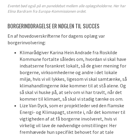
Eventet bød også på en paneldebat mellem alle oplægsholderne. Her har
Elina Bardram fra Europa-Kommissionen ordet.
BORGERINDDRAGELSE ER NØGLEN TIL SUCCES
En af hovedoverskrifterne for dagens oplæg var
borgerinvolvering:
Klimarådgiver Karina Hein Andrade fra Roskilde
Kommune fortalte således om, hvordan vi skal have
indsatserne forankret lokalt, så de giver mening for
borgerne, virksomhederne og andre i det lokale
miljø, hvis vi vil lykkes, ligesom vi skal samtænke, så
klimahandlingerne ikke kommer til at stå alene. Og
så skal vi huske på, at selv om vi har travlt, når det
kommer til klimaet, så skal vi stadig tænke os om.
Lize Van Dyck, som er projektleder ved den flamske
Energi- og Klimapagt, stemte i, når det kommer til
vigtigheden af at få borgerne involveret, hvis vi
virkelig vil lave de nødvendige omstillinger. Her
fremhævede hun specifikt behovet for at tale