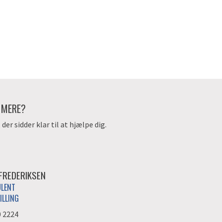
E MERE?
er sidder klar til at hjælpe dig.
 FREDERIKSEN
ULENT
LLING
0 2224