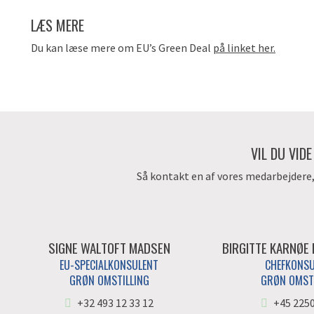
LÆS MERE
Du kan læse mere om EU’s Green Deal
på linket her.
VIL DU VID
Så kontakt en af vores medarbejdere, d
SIGNE WALTOFT MADSEN
BIRGITTE KARNØE
EU-SPECIALKONSULENT
CHEFKONS
GRØN OMSTILLING
GRØN OMSTI
+32 493 12 33 12
+45 225