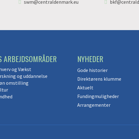
swm@centraldenmark.eu
bkf@central
S ARBEJDSOMRÅDER
NYHEDER
hverv og Vækst
Gode historier
rskning og uddannelse
Direktørens klumme
øn omstilling
Aktuelt
ltur
Fundingmuligheder
ndhed
Arrangementer