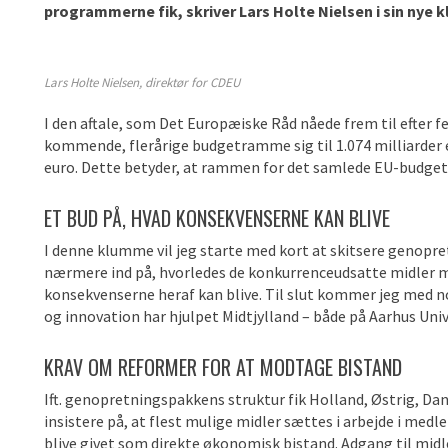
programmerne fik, skriver Lars Holte Nielsen i sin nye
Lars Holte Nielsen, direktør for CDEU
I den aftale, som Det Europæiske Råd nåede frem til efter 
kommende, flerårige budgetramme sig til 1.074 milliarder
euro. Dette betyder, at rammen for det samlede EU-budget fo
ET BUD PÅ, HVAD KONSEKVENSERNE KAN BLIVE
I denne klumme vil jeg starte med kort at skitsere genopr
nærmere ind på, hvorledes de konkurrenceudsatte midler må
konsekvenserne heraf kan blive. Til slut kommer jeg med n
og innovation har hjulpet Midtjylland – både på Aarhus Uni
KRAV OM REFORMER FOR AT MODTAGE BISTAND
Ift. genopretningspakkens struktur fik Holland, Østrig, Da
insistere på, at flest mulige midler sættes i arbejde i medl
blive givet som direkte økonomisk bistand. Adgang til midl