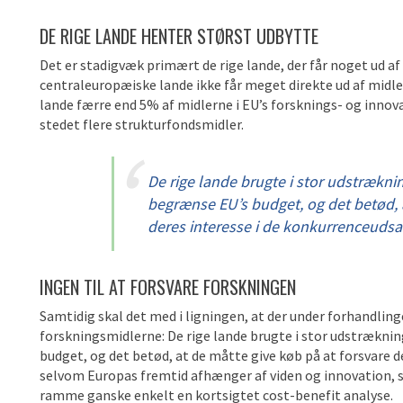
DE RIGE LANDE HENTER STØRST UDBYTTE
Det er stadigvæk primært de rige lande, der får noget ud a
centraleuropæiske lande ikke får meget direkte ud af midl
lande færre end 5% af midlerne i EU’s forsknings- og innov
stedet flere strukturfondsmidler.
De rige lande brugte i stor udstrækni
begrænse EU’s budget, og det betød, a
deres interesse i de konkurrenceudsat
INGEN TIL AT FORSVARE FORSKNINGEN
Samtidig skal det med i ligningen, at der under forhandling
forskningsmidlerne: De rige lande brugte i stor udstræknin
budget, og det betød, at de måtte give køb på at forsvare d
selvom Europas fremtid afhænger af viden og innovation, s
ramme ganske enkelt en kortsigtet cost-benefit analyse.