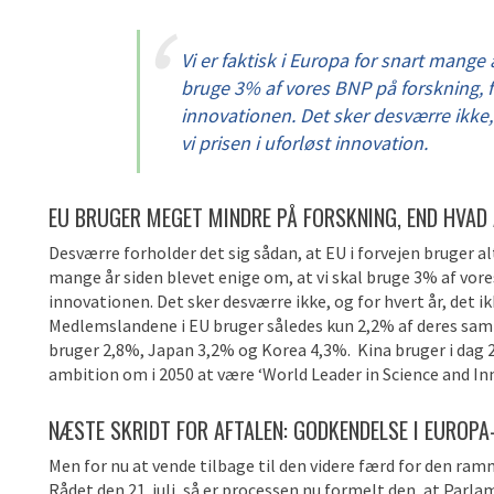
Vi er faktisk i Europa for snart mange 
bruge 3% af vores BNP på forskning, f
innovationen. Det sker desværre ikke, o
vi prisen i uforløst innovation.
EU BRUGER MEGET MINDRE PÅ FORSKNING, END HVAD 
Desværre forholder det sig sådan, at EU i forvejen bruger alt 
mange år siden blevet enige om, at vi skal bruge 3% af vor
innovationen. Det sker desværre ikke, og for hvert år, det ikk
Medlemslandene i EU bruger således kun 2,2% af deres sa
bruger 2,8%, Japan 3,2% og Korea 4,3%. Kina bruger i dag 
ambition om i 2050 at være ‘World Leader in Science and In
NÆSTE SKRIDT FOR AFTALEN: GODKENDELSE I EUROP
Men for nu at vende tilbage til den videre færd for den ra
Rådet den 21. juli, så er processen nu formelt den, at Par