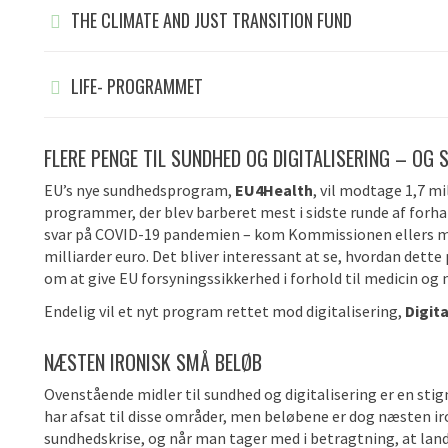
THE CLIMATE AND JUST TRANSITION FUND
LIFE- PROGRAMMET
FLERE PENGE TIL SUNDHED OG DIGITALISERING – OG S
EU’s nye sundhedsprogram,
EU4Health
, vil modtage 1,7 mi
programmer, der blev barberet mest i sidste runde af forha
svar på COVID-19 pandemien – kom Kommissionen ellers me
milliarder euro. Det bliver interessant at se, hvordan dette
om at give EU forsyningssikkerhed i forhold til medicin og 
Endelig vil et nyt program rettet mod digitalisering,
Digit
NÆSTEN IRONISK SMÅ BELØB
Ovenstående midler til sundhed og digitalisering er en stign
har afsat til disse områder, men beløbene er dog næsten iro
sundhedskrise, og når man tager med i betragtning, at la