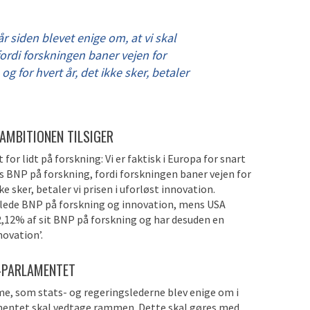
år siden blevet enige om, at vi skal
ordi forskningen baner vejen for
g for hvert år, det ikke sker, betaler
AMBITIONEN TILSIGER
for lidt på forskning: Vi er faktisk i Europa for snart
es BNP på forskning, fordi forskningen baner vejen for
e sker, betaler vi prisen i uforløst innovation.
mlede BNP på forskning og innovation, mens USA
2,12% af sit BNP på forskning og har desuden en
novation’.
A-PARLAMENTET
mme, som stats- og regeringslederne blev enige om i
lamentet skal vedtage rammen. Dette skal gøres med