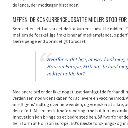
de lande, der modtager bistanden.
MFF’EN: DE KONKURRENCEUDSATTE MIDLER STOD FOR
Som det er set før, var det de konkurrenceudsatte midler i E
mellem de forskellige fraktioner af medlemslande, og de
færre penge end oprindeligt forudset.
Hvorfor er det lige, at især forskning,
Horizon Europe, EU’s næste forskning
måttet holde for?
Med andre ord er der ikke noget usædvanligt i de forhandlin
verden ser mod videnskaben for at levere en vaccine imod. Vi
intelligens’ indtog over hele verden, og vi ønsker at sikre, a
dette felt. Alt imens klimaforandringerne buldrer løs omkrin
innovation kan bringe os et bedre sted hen. Så hvorfor er de
her i form af Horizon Europe, EU’s næste forsknings- og i