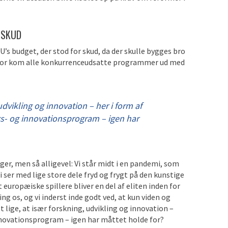
 SKUD
U’s budget, der stod for skud, da der skulle bygges bro
rfor kom alle konkurrenceudsatte programmer ud med
 udvikling og innovation – her i form af
s- og innovationsprogram – igen har
ger, men så alligevel: Vi står midt i en pandemi, som
 ser med lige store dele fryd og frygt på den kunstige
t europæiske spillere bliver en del af eliten inden for
g os, og vi inderst inde godt ved, at kun viden og
t lige, at især forskning, udvikling og innovation –
nnovationsprogram – igen har måttet holde for?