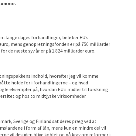
 klumme.
fem lange dages forhandlinger, beløber EU’s
 euro, mens genopretningsfonden er på 750 milliarder
r de næste syv år er på 1.824 milliarder euro.
etningspakkens indhold, hvorefter jeg vil komme
tte holde for i forhandlingerne – og hvad
ogle eksempler på, hvordan EU’s midler til forskning
versitet og hos to midtjyske virksomheder.
nmark, Sverige og Finland sat deres præg ved at
emslandene i form af lån, mens kun en mindre del vil
erne vil desuden blive koblet op på krav om reformer i