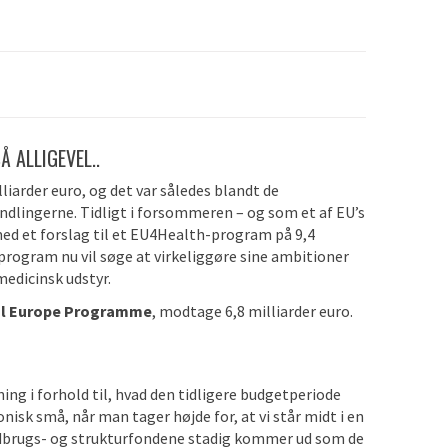
Å ALLIGEVEL..
lliarder euro, og det var således blandt de
ndlingerne. Tidligt i forsommeren – og som et af EU’s
d et forslag til et EU4Health-program på 9,4
 program nu vil søge at virkeliggøre sine ambitioner
medicinsk udstyr.
al Europe Programme
, modtage 6,8 milliarder euro.
ing i forhold til, hvad den tidligere budgetperiode
nisk små, når man tager højde for, at vi står midt i en
ndbrugs- og strukturfondene stadig kommer ud som de