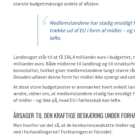
største budgetmæssige andele af aftalen.
Medlemslandene har stadig ensidigt f
trække ud af EU i form af midler – og 
løfte.
Landbruget står til at få 336,4 milliarder euro i budgettet
milliarder euro. Både midlerne til landbrug og til strukturf
konvolutter, hvilket giver medlemslandene langt større rå
Desuden udløser denne form for midler ikke synergi ved sa
At disse store budgetposter er øremærket hvert enkelt lan
ændre, vidner om, at medlemslandene stadig har ensidigt fo
af midler – og ikke på, hvad EU i fællesskab kan løfte.
ÅRSAGER TIL DEN KRAFTIGE BESKÆRING UNDER FORH
Men hvorfor var det så, at de konkurrenceudsatte midler og
ned i forhandlingerne? Forklaringen er flersidet: