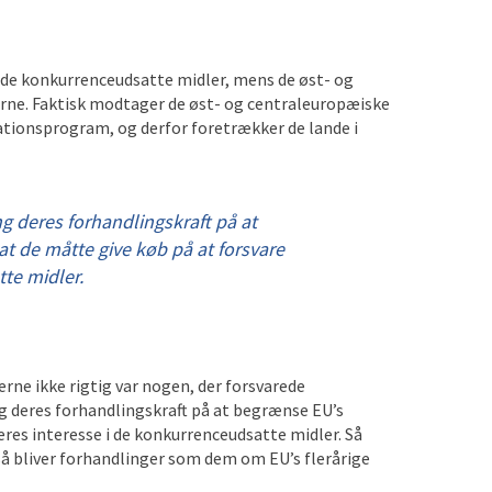
f de konkurrenceudsatte midler, mens de øst- og
erne. Faktisk modtager de øst- og centraleuropæiske
ationsprogram, og derfor foretrækker de lande i
ng deres forhandlingskraft på at
t de måtte give køb på at forsvare
te midler.
erne ikke rigtig var nogen, der forsvarede
g deres forhandlingskraft på at begrænse EU’s
eres interesse i de konkurrenceudsatte midler. Så
å bliver forhandlinger som dem om EU’s flerårige