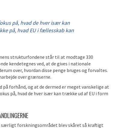
okus på, hvad de hver især kan
ikke på, hvad EU i fællesskab kan
, mens strukturfondene står til at modtage 330
onde kendetegnes ved, at de gives i nationale
derum over, hvordan disse penge bruges og forvaltes.
marbejde over grænserne.
d på forhånd, og at de dermed er meget vanskelige at
kus på, hvad de hver især kan trække ud af EU i form
ANDLINGERNE
 særligt forskningsområdet blev skåret så kraftigt