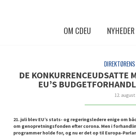
OM CDEU
NYHEDER
DIREKTØREN
DE KONKURRENCEUDSATTE MI
EU’S BUDGETFORHANDLI
12. august
21. juli blev EU’s stats- og regeringsledere enige om 
om genopretningsfonden efter corona. Men i forhandli
programmer holde for, og nu er det op til Europa-Parla