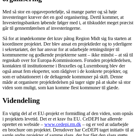
Med så stor en opgaveportefølje, så mange parter og så høje
investeringer kræver det en god organisering. Dertil kommer, at
Investeringsbanken løbende følger med i, at tilskuddet meget præcist
går til gennemførelsen af investeringerne.
Så for at imødekomme det krav påtog Region Midt sig fra starten at
koordinere projektet. Der blev ansat en projektleder og to yderligere
i sekretariatet, der har ansvar for at udarbejde retningslinjer til
kommunerne og godkende projekterne samt – ikke mindst – at stå til
regnskab over for Europa-Kommissionen. Foruden projektledelsen,
kontakten til institutionerne i Bruxelles og Luxembourg blev der
også ansat fem eksperter, som rådgiver i de konkrete projekter, og
som er udstationeret i de deltagende kommuner på skift. Denne
måde at organisere projektledelsen på tager sigte på at skabe så stor
viden som muligt, som kan komme flest kommuner til glæde.
Videndeling
En vigtig del af et EU-projekt er formidling af den viden, som opnås
i projektets levetid. Det er et krav fra EU. CeDEPI har allerede
oprettet en webside –
www.cedepi.rm.dk
– og er ved at udarbejde
en brochure om projektet. Derudover har CeDEPI taget initiativ til at
samle andre projekter af samme slags, der har fået den slags støtte