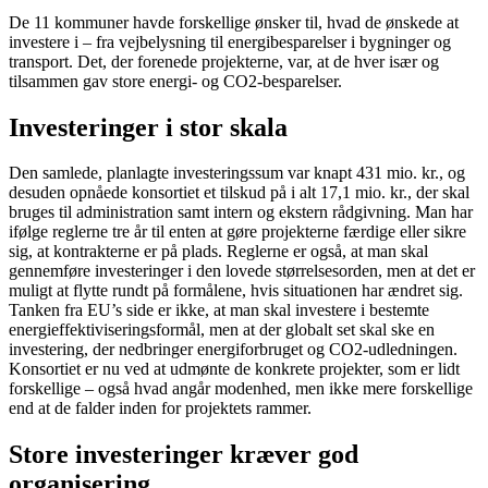
De 11 kommuner havde forskellige ønsker til, hvad de ønskede at
investere i – fra vejbelysning til energibesparelser i bygninger og
transport. Det, der forenede projekterne, var, at de hver især og
tilsammen gav store energi- og CO2-besparelser.
Investeringer i stor skala
Den samlede, planlagte investeringssum var knapt 431 mio. kr., og
desuden opnåede konsortiet et tilskud på i alt 17,1 mio. kr., der skal
bruges til administration samt intern og ekstern rådgivning. Man har
ifølge reglerne tre år til enten at gøre projekterne færdige eller sikre
sig, at kontrakterne er på plads. Reglerne er også, at man skal
gennemføre investeringer i den lovede størrelsesorden, men at det er
muligt at flytte rundt på formålene, hvis situationen har ændret sig.
Tanken fra EU’s side er ikke, at man skal investere i bestemte
energieffektiviseringsformål, men at der globalt set skal ske en
investering, der nedbringer energiforbruget og CO2-udledningen.
Konsortiet er nu ved at udmønte de konkrete projekter, som er lidt
forskellige – også hvad angår modenhed, men ikke mere forskellige
end at de falder inden for projektets rammer.
Store investeringer kræver god
organisering