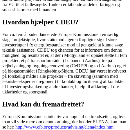
fra EU til et fællesmøde. Tanken er løbende at dele erfaringer og
succeshistorier med hinanden.
Hvordan hjælper CDEU?
For ca. fem år siden lancerede Europa-Kommissionen en særlig
slags projektstøtte, hvor støttemodtageren forpligter sig til store
investeringer i fx energibesparelser mod til gengæld at kunne søge
teknisk assistance. CDEU tog chancen for at informere om denne
mulighed, og resultatet er, at der i Midtjylland er opnået støtte til fem
projekter: ét på transportområder (Letbanen i Aarhus), tre på
vejbelysning og bygningsrenovering (CeDEPI og to i Aarhus) og ét
på biogasområdet i Ringkøbing-Skjern. CDEU har været involveret
på forskellig måde i alle projekter – fra skrivning (sammen med
tekniske eksperter i regionen) til kontakt og facilitering af kontakten
til Investeringsbanken og andre banker, hjælp til afklaring af div.
uklarheder og spørgsmål.
Hvad kan du fremadrettet?
Europa-Kommissionens initiativ var noget af en trendsætter, og hvis
man vil vide mere om denne ordning, der hedder ELENA, kan man
se her:
http://www.eib.org/products/advising/elena/index.htm
.