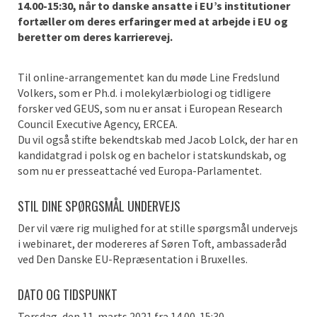
14.00-15:30, når to danske ansatte i EU’s institutioner
fortæller om deres erfaringer med at arbejde i EU og
beretter om deres karrierevej.
Til online-arrangementet kan du møde Line Fredslund
Volkers, som er Ph.d. i molekylærbiologi og tidligere
forsker ved GEUS, som nu er ansat i European Research
Council Executive Agency, ERCEA.
Du vil også stifte bekendtskab med Jacob Lolck, der har en
kandidatgrad i polsk og en bachelor i statskundskab, og
som nu er presseattaché ved Europa-Parlamentet.
STIL DINE SPØRGSMÅL UNDERVEJS
Der vil være rig mulighed for at stille spørgsmål undervejs
i webinaret, der modereres af Søren Toft, ambassaderåd
ved Den Danske EU-Repræsentation i Bruxelles.
DATO OG TIDSPUNKT
Torsdag, den 11. marts 2021 fra 14.00-15:30.