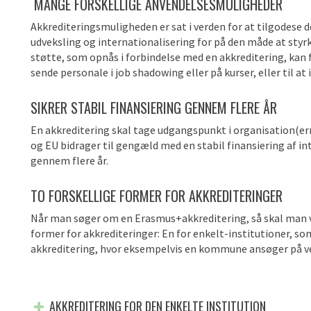
MANGE FORSKELLIGE ANVENDELSESMULIGHEDER
Akkrediteringsmuligheden er sat i verden for at
tilgodese 
udveksling og internationalisering
for på den måde at
styr
s
tøtte, som opnås i forbindelse med en akkreditering, kan f.
sende
personale i
job
shadowing
eller
på
kurser
,
eller til at
SIKRER STABIL FINANSIERING GENNEM
FLERE
ÅR
En akkreditering skal tage udgangspunkt i organisation(e
og EU bidrager til gengæld med en stabil finansiering af in
gennem
flere år.
TO FORSKELLIGE FORMER FOR AKKREDITERINGER
Når man søger om en
Erasmus+akkreditering
, så skal ma
former for akkrediteringer: En for
enkelt-institutioner, so
akkreditering
, hvor
eksempelvis
en
kommune ansøger på ve
AKKREDITERING FOR DEN ENKELTE INSTITUTION