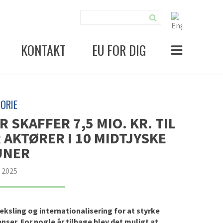
KONTAKT
EU FOR DIG
ORIE
SKAFFER 7,5 MIO. KR. TIL
 AKTØRER I 10 MIDTJYSKE
UNER
r 2025
eksling og internationalisering
for at styrke
nser
.
F
or nogle år tilbage blev det muligt at