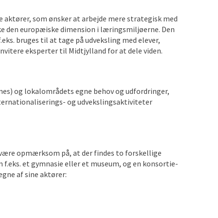
de aktører, som
ønsker at
arbejde mere strategisk med
ke den europæiske dimension
i
læringsmiljøerne
.
Den
eks. bruges til at tage på udveksling
med elever
,
 invitere eksperter til Midtjylland for at dele viden.
rnes)
og lokalområdet
s
egne
behov og udfordringer,
ternationaliserings- og udvekslingsaktiviteter
n være opmærksom på, at d
er findes to forskellige
m f.eks. et gymnasie
eller
et museum, og en
konsortie
-
gne af sine aktører: