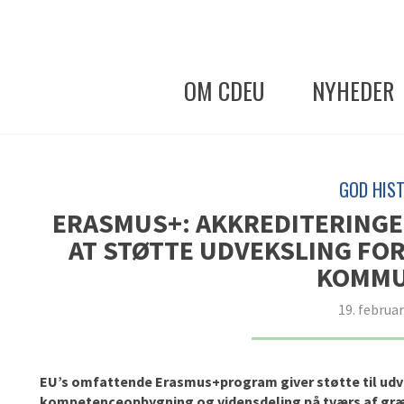
OM CDEU
NYHEDER
GOD HIST
ERASMUS+: AKKREDITERINGER 
AT STØTTE UDVEKSLING FOR
KOMM
19. februa
EU’s omfattende
Erasmus+program
giver
støtte
til
udv
k
ompetenceopbygning
og
vidensdeling på
tværs af
græ