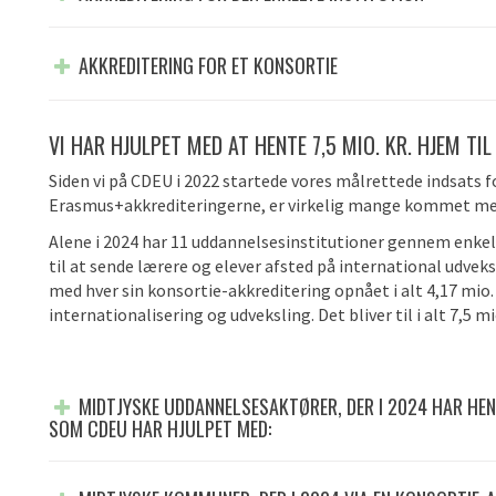
AKKREDITERING FOR ET KONSORTIE
VI HAR HJULPET MED AT HENTE 7,5 MIO. KR. HJEM TI
Siden vi på CDEU i 2022 startede vores målrettede indsats f
Erasmus+akkrediteringerne, er virkelig mange kommet m
Alene i 2024 har 11 uddannelsesinstitutioner gennem enkelt-
til at sende lærere og elever afsted på international udve
med hver sin konsortie-akkreditering opnået i alt 4,17 mio. 
internationalisering og udveksling. Det bliver til i alt 7,5 mi
MIDTJYSKE UDDANNELSESAKTØRER, DER I 2024 HAR HE
SOM CDEU HAR HJULPET MED: