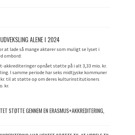
L UDVEKSLING
ALENE I 2024
or at lade så mange aktører som muligt se lyset i
ed ombord:
akkrediteringer opnået støtte på i alt 3,33 mio. kr.
ksling. I samme periode har seks midtjyske kommuner
kr. til at støtte op om deres kulturinstitutioners
o. kr.
NTET STØTTE GENNEM EN ERASMUS+AKKREDITERING,