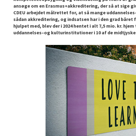
ansøge om en
Erasmus+akkreditering
, der så at sige gi
CDEU arbejdet
målrettet for, at så mange uddannelses-
sådan akkreditering,
og indsatsen har i den grad båret 
hjulpet med, blev der i 2024 hentet i alt 7,5 mio. kr. hje
uddannelses
–
og kulturinstitutioner i
10 af de midtjys