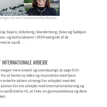
ringer. Fra oven Caroline Serafina Muscato,
ng-Skjern, Silkeborg, Skanderborg, Skive og Syddjurs
es- og kulturaktører i 2024 nød godt af de
 med at opnå.
 INTERNATIONALE ARBEJDE
 meget mere enkelt og overskueligt at søge EU’s
for at hente ny viden og inspiration med hjem.
 enkelte aktørs strategi for arbejdet med det
planen for ens arbejde med internationalisering og
 opnå støtte til, at f.eks. en gymnasieklasse og dens
det.