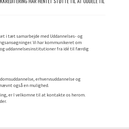
KKREDITERING HAR HENTET STØTTE TIL AT UDDELE TIL
 sket i tæt samarbejde med Uddannelses- og
ingsansøgninger
.
Vi har kommunikeret om
 uddannelsesinstitutioner fra idé til færdig
ngdomsuddannelse, erhvervsuddannelse og
m nævnt også en mulighed.
ring, er I velkomne til at kontakte os herom.
der.