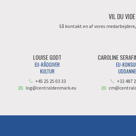
VIL DU VID
Så kontakt en af vores medarbejdere, d
LOUISE GODT
CAROLINE SERAF
EU-RÅDGIVER
EU-KONSU
KULTUR
UDDANNE
+45 25 25 03 33
+32 487 2
log@centraldenmark.eu
cm@central