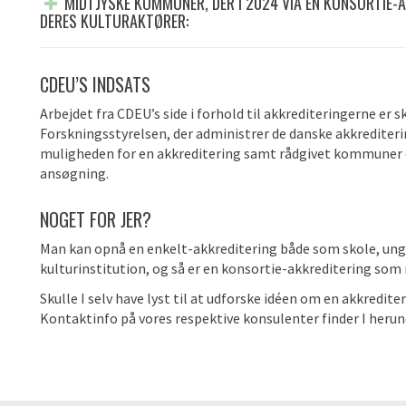
MIDTJYSKE KOMMUNER, DER I 2024 VIA EN KONSORTIE-A
DERES KULTURAKTØRER:
CDEU’S INDSATS
Arbejdet fra
CDEU’s
side i forhold til akkrediteringerne er
Forskningsstyrelsen
, der
administrer
de danske
akkrediter
muligheden for en akkreditering samt rådgivet kommuner og
ansøgning.
NOGET FOR JER?
Man kan opnå en enkelt-akkreditering både som skole, u
kulturinstitution, og så er en konsortie-akkreditering so
Skulle I selv have lyst til at udforske idéen om en akkredite
Kontaktinfo på vores respektive konsulenter finder I herun