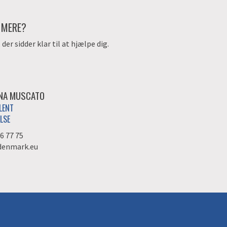
E MERE?
er sidder klar til at hjælpe dig.
INA MUSCATO
LENT
LSE
6 77 75
denmark.eu