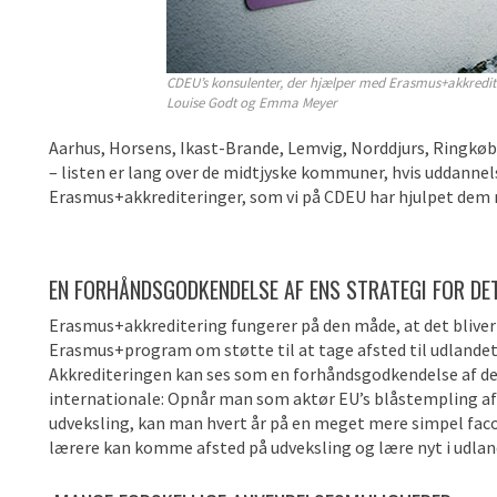
CDEU’s konsulenter, der hjælper med Erasmus+akkredite
Louise Godt og Emma Meyer
Aarhus, Horsens, Ikast-Brande, Lemvig, Norddjurs, Ringkøbi
– listen er lang over de midtjyske kommuner, hvis uddannels
Erasmus+akkrediteringer, som vi på CDEU har hjulpet dem
EN FORHÅNDSGODKENDELSE AF ENS STRATEGI FOR DET
Erasmus+akkreditering fungerer på den måde, at det bliver
Erasmus+program om støtte til at tage afsted til udlandet 
Akkrediteringen kan ses som en forhåndsgodkendelse af den
internationale: Opnår man som aktør EU’s blåstempling af 
udveksling, kan man hvert år på en meget mere simpel facon
lærere kan komme afsted på udveksling og lære nyt i udlan