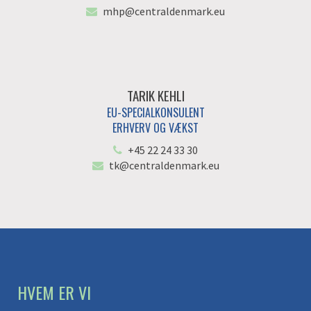
mhp@centraldenmark.eu
TARIK KEHLI
EU-SPECIALKONSULENT
ERHVERV OG VÆKST
+45 22 24 33 30
tk@centraldenmark.eu
HVEM ER VI