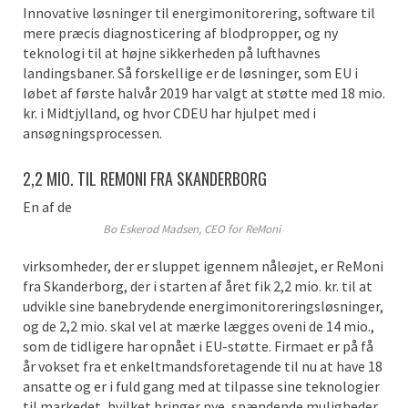
Innovative løsninger til energimonitorering, software til
mere præcis diagnosticering af blodpropper, og ny
teknologi til at højne sikkerheden på lufthavnes
landingsbaner. Så forskellige er de løsninger, som EU i
løbet af første halvår 2019 har valgt at støtte med 18 mio.
kr. i Midtjylland, og hvor CDEU har hjulpet med i
ansøgningsprocessen.
2,2 MIO. TIL REMONI FRA SKANDERBORG
En af de
Bo Eskerod Madsen, CEO for ReMoni
virksomheder, der er sluppet igennem nåleøjet, er ReMoni
fra Skanderborg, der i starten af året fik 2,2 mio. kr. til at
udvikle sine banebrydende energimonitoreringsløsninger,
og de 2,2 mio. skal vel at mærke lægges oveni de 14 mio.,
som de tidligere har opnået i EU-støtte. Firmaet er på få
år vokset fra et enkeltmandsforetagende til nu at have 18
ansatte og er i fuld gang med at tilpasse sine teknologier
til markedet, hvilket bringer nye, spændende muligheder