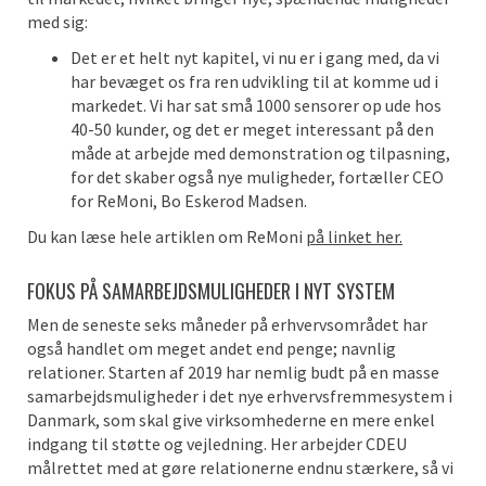
med sig:
Det er et helt nyt kapitel, vi nu er i gang med, da vi
har bevæget os fra ren udvikling til at komme ud i
markedet. Vi har sat små 1000 sensorer op ude hos
40-50 kunder, og det er meget interessant på den
måde at arbejde med demonstration og tilpasning,
for det skaber også nye muligheder, fortæller CEO
for ReMoni, Bo Eskerod Madsen.
Du kan læse hele artiklen om ReMoni
på linket her.
FOKUS PÅ SAMARBEJDSMULIGHEDER I NYT SYSTEM
Men de seneste seks måneder på erhvervsområdet har
også handlet om meget andet end penge; navnlig
relationer. Starten af 2019 har nemlig budt på en masse
samarbejdsmuligheder i det nye erhvervsfremmesystem i
Danmark, som skal give virksomhederne en mere enkel
indgang til støtte og vejledning. Her arbejder CDEU
målrettet med at gøre relationerne endnu stærkere, så vi