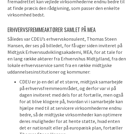
fremadrettet kan vejlede virksomhederne endnu bedre til
at finde præcis den rådgivning, som passer den enkelte
virksomhed bedst.
ERHVERVSFREMMEAKTØRER SAMLET PÅ MEA
Således var CDEU’s erhvervskonsulent, Thomas Steen
Hansen, der ses på billedet, for få uger siden inviteret på
Midtjysk Erhvervsudviklingsakademi, MEA, for at tale for
en lang række aktører fra Erhvervshus Midtjylland, fra den
lokale erhvervsservice samt fra en række midtjyske
uddannelsesinstitutioner og kommuner:
CDEU er jo en del af et større, midtjysk samarbejde
på erhvervsfremmeområdet, og derfor var vi på
dagen inviteret med dels for at fortælle, men også
for at blive klogere på, hvordan vi i samarbejde kan
hjælpe med til at servicere virksomhederne endnu
bedre, så de midtjyske virksomheder kan optimere
deres muligheder for at hente støtte, hvad enten
det er nationalt eller på europæisk plan, fortæller