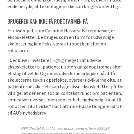
ende betyde, at teknologien ikke kan bruges ordentligt.
BRUGEREN KAN IKKE FÅ ROBOTARMEN PÅ
Et eksempel, som Cathrine Hasse selv fremhæver, er
eksoskeletter. De bruges som en form for udvendige
skeletter og kan f.eks. være et robotben eller en
robotarm:
”Der bliver investeret rigtig meget i at udvikle
eksoskeletter til patienter, som skal genoptrænes efter
et slagtilfælde. Og mens udviklerne arbejder på at få
skeletterne teknisk perfekte, overser udviklerne ofte, at
patienterne ikke selv kan tage disse eksoskeletter på. Det
vil sige, at der er en social kontekst rundt om patienten,
som bliver overset, men som er helt nødvendig for at få
robotten til at virke,” har Cathrine Hasse tidligere udtalt
til AU’s nyhedsbrev.
MEP Christel Schaldemose under eventen, hvor REELER-
anbefalingerne blev afleveret til Europa-Parlamentet.