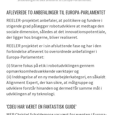
AFLEVEREDE TO ANBEFALINGER TIL EUROPA-PARLAMENTET
REELER-projektet anbefaler, at politikere og fundere i
stigende grad pålægger robotudviklere at medtage den
sociale dimension, således at det innovationspotentiale,
der ligger hos brugerne, bliver realiseret.
REELER projektet er i sin afsluttende fase og har i den
forbindelse afleveret to overordnede anbefalinger i
Europa-Parlamentet:
(i) Større fokus på etik i robotudviklingen gennem
opmærksomhedsvækkende værktøjer og
(ii) Inddragelse af en ny medarbejderkategori, en såkaldt
Alignment Expert, der kan sikre, at målgruppe og
udviklere forstår hinanden og dermed får samme mål i
udviklingen af ny teknologi.
’CDEU HAR VÆRET EN FANTASTISK GUIDE’
MEP Christel Schaldemose var vært for eventen i Europa-