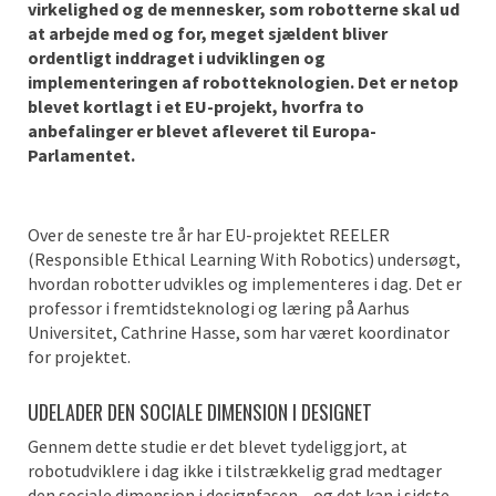
virkelighed og de mennesker, som robotterne skal ud
at arbejde med og for, meget sjældent bliver
ordentligt inddraget i udviklingen og
implementeringen af robotteknologien. Det er netop
blevet kortlagt i et EU-projekt, hvorfra to
anbefalinger er blevet afleveret til Europa-
Parlamentet.
Over de seneste tre år har EU-projektet REELER
(Responsible Ethical Learning With Robotics) undersøgt,
hvordan robotter udvikles og implementeres i dag. Det er
professor i fremtidsteknologi og læring på Aarhus
Universitet, Cathrine Hasse, som har været koordinator
for projektet.
UDELADER DEN SOCIALE DIMENSION I DESIGNET
Gennem dette studie er det blevet tydeliggjort, at
robotudviklere i dag ikke i tilstrækkelig grad medtager
den sociale dimension i designfasen – og det kan i sidste