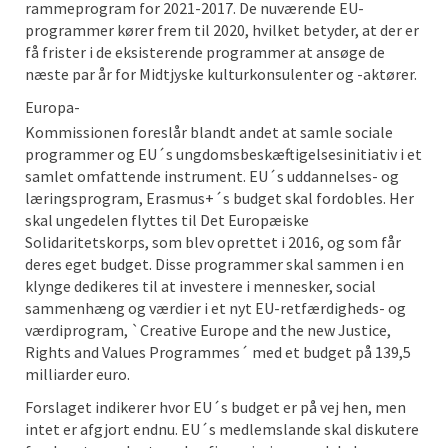
rammeprogram for 2021-2017. De nuværende EU-
programmer kører frem til 2020, hvilket betyder, at der er
få frister i de eksisterende programmer at ansøge de
næste par år for Midtjyske kulturkonsulenter og -aktører.
Europa-
Kommissionen foreslår blandt andet at samle sociale
programmer og EU´s ungdomsbeskæftigelsesinitiativ i et
samlet omfattende instrument. EU´s uddannelses- og
læringsprogram, Erasmus+´s budget skal fordobles. Her
skal ungedelen flyttes til Det Europæiske
Solidaritetskorps, som blev oprettet i 2016, og som får
deres eget budget. Disse programmer skal sammen i en
klynge dedikeres til at investere i mennesker, social
sammenhæng og værdier i et nyt EU-retfærdigheds- og
værdiprogram, `Creative Europe and the new Justice,
Rights and Values Programmes´ med et budget på 139,5
milliarder euro.
Forslaget indikerer hvor EU´s budget er på vej hen, men
intet er afgjort endnu. EU´s medlemslande skal diskutere