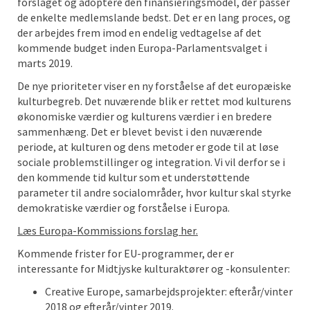
forslaget og adoptere den finansieringsmodel, der passer
de enkelte medlemslande bedst. Det er en lang proces, og
der arbejdes frem imod en endelig vedtagelse af det
kommende budget inden Europa-Parlamentsvalget i
marts 2019.
De nye prioriteter viser en ny forståelse af det europæiske
kulturbegreb. Det nuværende blik er rettet mod kulturens
økonomiske værdier og kulturens værdier i en bredere
sammenhæng. Det er blevet bevist i den nuværende
periode, at kulturen og dens metoder er gode til at løse
sociale problemstillinger og integration. Vi vil derfor se i
den kommende tid kultur som et understøttende
parameter til andre socialområder, hvor kultur skal styrke
demokratiske værdier og forståelse i Europa.
Læs Europa-Kommissions forslag her.
Kommende frister for EU-programmer, der er
interessante for Midtjyske kulturaktører og -konsulenter:
Creative Europe, samarbejdsprojekter: efterår/vinter
2018 og efterår/vinter 2019.