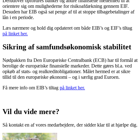
Derudover opfordres banker og andre finansielle mellemled til at
orientere sig om mulighederne for risikoafdækning gennem EIF.
Desuden har
EIB også sat penge af til at stoppe tilbagebetalinger af
lån i en periode.
Læs nærmere og hold dig opdateret om både EIB’s og EIF’s tiltag
på linket her.
Sikring af samfundsøkonomisk stabilitet
Nødpakken fra Den Europæiske Centralbank (ECB) har til formål at
berolige de europæiske finansielle markeder. Dette gøres bl.a. ved
opkøb af stats- og realkreditobligationer.
Målet hermed er at
sikre
tillid til den europæiske økonomi – og i særlig grad Euroen.
Få mere info om EIB’s tiltag
på linket her.
Vil du vide mere?
Så kontakt en af vores medarbejdere, der sidder klar til at hjælpe dig.