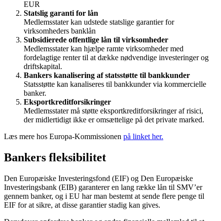
EUR
Statslig garanti for lån
M
edlemsstater kan udstede statslige garantier for
virksomheders banklån
Subsidierede offentlige lån til virksomheder
M
edlemsstater kan hjælpe ramte virksomheder med
fordelagtige renter til at dække nødvendige investeringer og
driftskapital.
Bankers kanalisering af statsstøtte til bankkunder
Statsstøtte kan kanaliseres til bankkunder via kommercielle
banker.
Eksportkreditforsikringer
M
edlemsstater må
støtte eksportkreditforsikringer af risici,
der
midlertidigt
ikke er omsættelige på det private marked.
Læs mere hos Europa-Kommissionen
på linket her.
Bankers fleksibilitet
Den Europæiske Investeringsfond (EIF)
og Den Europæiske
Investeringsbank (EIB)
garanterer en lang række lån til SMV’er
gennem banker,
og
i EU har man bestemt
at
sende flere penge til
EIF for at sikre, at disse garantier stadig kan gives.