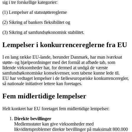
sig i t
re
forskellige kategorier
:
(1)
L
empelser af statsstøttereglerne
(2)
S
ikr
ing af
bankers fleksibilitet og
(3)
S
ikring af samfundsøkonomisk stabilitet
.
Lempelser i konkurrencereglerne fra EU
I en lang række EU-lande, herunder Danmark, har man iværksat
støtte- og hjælpeordninger med det formål at afbøde tab
,
som
lidende virksomheder
har, for dermed at undgå de værste
samfundsøkonomiske konsekvenser
,
som tabene kunne lede til.
EU
har
vedtaget lempelser i
de fælleseuropæiske konkurrenceregler,
så nationale initiativer
lettere kan foretages
.
Fem midlertidige lempelser
Helt konkret har EU foretaget fem midlertidige lempelser:
Direkte bevillinger
M
edlemsstater kan give virksomheder med
likviditetsproblemer direkte bevillinger på maksimalt 800.000