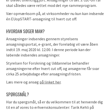
er blevet offentliggjort. Ansøgninger til det 3. cut-off i år
skal således være rettet mod det nye rammeprogram.
Vær opmærksom på, at virksomheder nu kun kan indsende
én EUopSTART-ansøgning til hvert cut off.
HVORDAN SØGER MAN?
Ansøgninger indsendes gennem styrelsens
ansøgningsportal, e-grant, der foreløbig vil være åben
indtil 19. maj 2020 kl. 12.00. I denne periode kan der
løbende indsendes ansøgninger.
Styrelsen for Forskning og Uddannelse behandler
ansøgningerne efter hvert cut off, og ansøgerne får svar
cirka 25 arbejdsdage efter ansøgningsfristen.
Læs mere og ansøg
på linket her
.
SPØRGSMÅL?
Har du spørgsmål, så er du velkommen til at henvende dig
til en af vores to erhvervskonsulenter: Tarik Kehli på