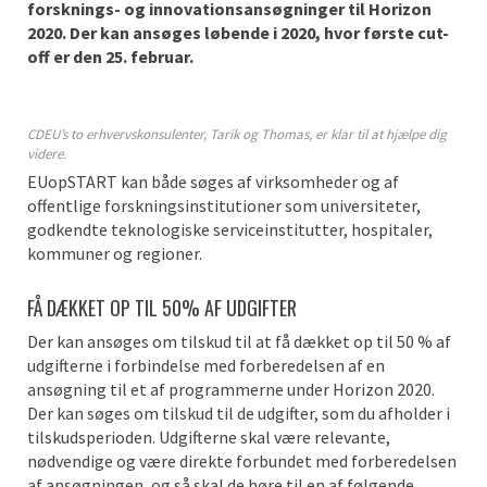
forsknings- og innovationsansøgninger til Horizon
2020. Der kan ansøges løbende i 2020, hvor første cut-
off er den 25. februar.
CDEU’s to erhvervskonsulenter, Tarik og Thomas, er klar til at hjælpe dig
videre.
EUopSTART kan både søges af virksomheder og af
offentlige forskningsinstitutioner som universiteter,
godkendte teknologiske serviceinstitutter, hospitaler,
kommuner og regioner.
FÅ DÆKKET OP TIL 50% AF UDGIFTER
Der kan ansøges om tilskud til at få dækket op til 50 % af
udgifterne i forbindelse med forberedelsen af en
ansøgning til et af programmerne under Horizon 2020.
Der kan søges om tilskud til de udgifter, som du afholder i
tilskudsperioden. Udgifterne skal være relevante,
nødvendige og være direkte forbundet med forberedelsen
af ansøgningen, og så skal de høre til en af følgende