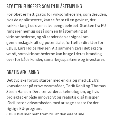
STØTTEN FUNGERER SOM EN BLÅSTEMPLING
Forløbet er helt gratis for virksomhederne, som desuden,
hvis de opnår støtte, kan se frem til en gevinst, der
rækker langt ud over selve pengebeløbet. Støtten fra EU
fungerer nemlig også som en blåstempling af
virksomhederne, og så sender den et signal om
gennemslagskraft og potentiale, fortæller direktør for
CDEU, Lars Holte Nielsen. Alt sammen giver det ekstra
værdi, som virksomhederne kan bruge i deres branding
over for både kunder, samarbejdspartnere og investorer.
GRATIS AFKLARING
Det typiske forløb starter med en dialog med CDEU’s
konsulenter på erhvervsområdet, Tarik Kehli og Thomas
Steen Hansen. Derefter vurderes teknologien, og hvis
projektet er både innovativt og realistisk, så hjælper
iFacilitator virksomheden med at søge støtte fra det
rigtige EU-program.
CDEU hjælper helt frem til, at den egentlige