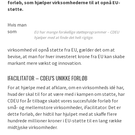
forløb, som hjælper virksomhederne til at opnå EU-
støtte.
Hvis man
som
EU har mange forskellige støtteprogrammer – CDEU
hjælper med at finde det helt rigtige.
virksomhed vil opnå støtte fra EU, gælder det om at
bevise, at man for hver investeret krone fra EU kan skabe
markant mere vækst og innovation.
IFACILITATOR – CDEU’S UNIKKE FORLØB
For at hjælpe med at afklare, om en virksomheds idé har,
hvad der skal til for at være med i kampen om støtte, har
CDEU for år tilbage skabt vores succesfulde forløb for
små- og mellemstore virksomheder, iFacilitator. Det er
dette forløb, der hidtil har hjulpet med at skaffe flere
hundrede millioner kroner i EU-støtte til en lang række
midtjyske virksomheder.