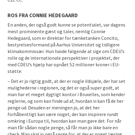
ROS FRA CONNIE HEDEGAARD
En anden, der også godt kunne se potentialet, var dagens
mest prominente gæst og taler, nemlig Connie
Hedegaard, som er direktør for tænketanken Concito,
bestyrelsesformand på Aarhus Universitet og tidligere
klimakommissær. Hun havde følgende at sige om CDEU’s
rolle og de internationale perspektiver i projektet, der
med CDEU’s hjælp har opnået 52 millioner kroner i EU-
støtte:
– Det er jo rigtig godt, at der er nogle ildsjæle, der har set
mulighederne i regionen, og det er også super godt, at
man har et meget dygtigt kontor i Bruxelles, som kender
reglerne, og som kan finde ud af, hvordan vi kan få de her
penge ud. Desuden er meningen jo, at det her
forhåbentligt kan være noget, der kan inspirere rundt
omkring i Europa til, hvordan kan man gøre det. For når
man får sådan nogle penge, så får man jo ikke bare en
check. Man skal jo også sørge for, at der er noget læring,