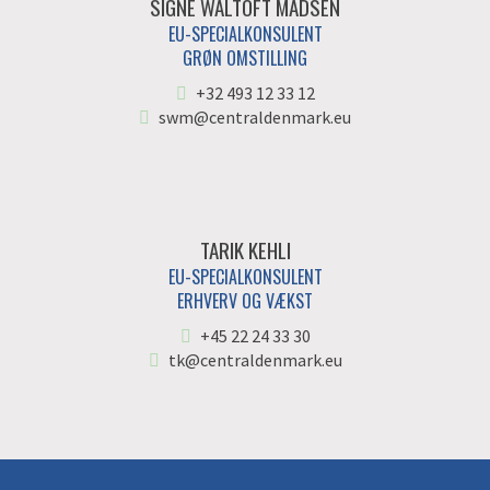
SIGNE WALTOFT MADSEN
EU-SPECIALKONSULENT
GRØN OMSTILLING
+32 493 12 33 12
swm@centraldenmark.eu
TARIK KEHLI
EU-SPECIALKONSULENT
ERHVERV OG VÆKST
+45 22 24 33 30
tk@centraldenmark.eu