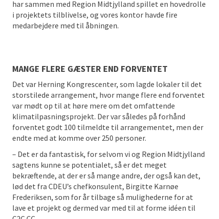
har sammen med Region Midtjylland spillet en hovedrolle
i projektets tilblivelse, og vores kontor havde fire
medarbejdere med til åbningen.
MANGE FLERE GÆSTER END FORVENTET
Det var Herning Kongrescenter, som lagde lokaler til det
storstilede arrangement, hvor mange flere end forventet
var mødt op til at høre mere om det omfattende
klimatilpasningsprojekt. Der var således på forhånd
forventet godt 100 tilmeldte til arrangementet, men der
endte med at komme over 250 personer.
– Det er da fantastisk, for selvom vi og Region Midtjylland
sagtens kunne se potentialet, så er det meget
bekræftende, at der er så mange andre, der også kan det,
lød det fra CDEU’s chefkonsulent, Birgitte Karnøe
Frederiksen, som for år tilbage så mulighederne for at
lave et projekt og dermed var med til at forme idéen til
C2C CC.