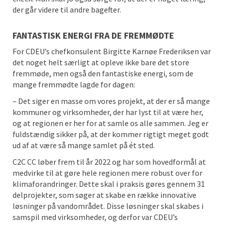
der går videre til andre bagefter.
FANTASTISK ENERGI FRA DE FREMMØDTE
For CDEU’s chefkonsulent Birgitte Karnøe Frederiksen var
det noget helt særligt at opleve ikke bare det store
fremmøde, men også den fantastiske energi, som de
mange fremmødte lagde for dagen:
– Det siger en masse om vores projekt, at der er så mange
kommuner og virksomheder, der har lyst til at være her,
og at regionen er her for at samle os alle sammen. Jeg er
fuldstændig sikker på, at der kommer rigtigt meget godt
ud af at være så mange samlet på ét sted.
C2C CC løber frem til år 2022 og har som hovedformål at
medvirke til at gøre hele regionen mere robust over for
klimaforandringer. Dette skal i praksis gøres gennem 31
delprojekter, som søger at skabe en række innovative
løsninger på vandområdet. Disse løsninger skal skabes i
samspil med virksomheder, og derfor var CDEU’s