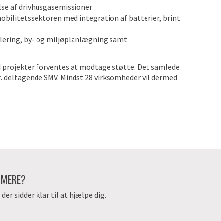
lse af drivhusgasemissioner
mobilitetssektoren med integration af batterier, brint
mulering, by- og miljøplanlægning samt
4 projekter forventes at modtage støtte. Det samlede
 pr. deltagende SMV. Mindst 28 virksomheder vil dermed
E MERE?
er sidder klar til at hjælpe dig.