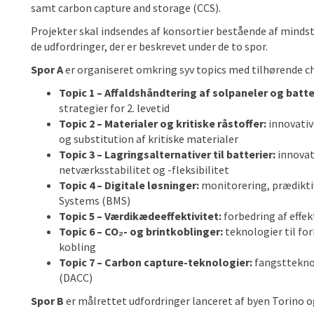
samt carbon capture and storage (CCS).
Projekter skal indsendes af konsortier bestående af mindst 
de udfordringer, der er beskrevet under de to spor.
Spor A
er organiseret omkring syv topics med tilhørende c
Topic 1 – Affaldshåndtering af solpaneler og batte
strategier for 2. levetid
Topic 2 – Materialer og kritiske råstoffer:
innovativ
og substitution af kritiske materialer
Topic 3 – Lagringsalternativer til batterier:
innovat
netværksstabilitet og -fleksibilitet
Topic 4 – Digitale løsninger:
monitorering, prædikti
Systems (BMS)
Topic 5 – Værdikædeeffektivitet:
forbedring af effe
Topic 6 – CO₂- og brintkoblinger:
teknologier til for
kobling
Topic 7 – Carbon capture-teknologier:
fangstteknol
(DACC)
Spor B
er målrettet udfordringer lanceret af byen Torino o