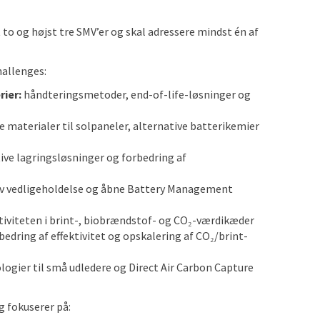
to og højst tre SMV’er og skal adressere mindst én af
hallenges:
rier:
håndteringsmetoder, end-of-life-løsninger og
e materialer til solpaneler, alternative batterikemier
ive lagringsløsninger og forbedring af
v vedligeholdelse og åbne Battery Management
ktiviteten i brint-, biobrændstof- og CO₂-værdikæder
bedring af effektivitet og opskalering af CO₂/brint-
ogier til små udledere og Direct Air Carbon Capture
g fokuserer på: