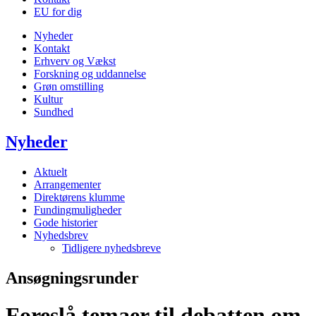
EU for dig
Nyheder
Kontakt
Erhverv og Vækst
Forskning og uddannelse
Grøn omstilling
Kultur
Sundhed
Nyheder
Aktuelt
Arrangementer
Direktørens klumme
Fundingmuligheder
Gode historier
Nyhedsbrev
Tidligere nyhedsbreve
Ansøgningsrunder
Foreslå temaer til debatten om