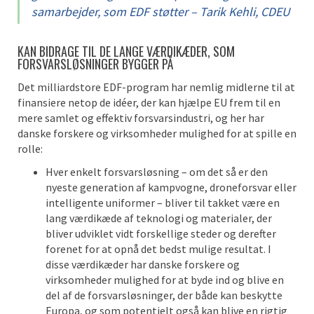
samarbejder, som EDF støtter – Tarik Kehli, CDEU
KAN BIDRAGE TIL DE LANGE VÆRDIKÆDER, SOM
FORSVARSLØSNINGER BYGGER PÅ
Det milliardstore EDF-program har nemlig midlerne til at
finansiere netop de idéer, der kan hjælpe EU frem til en
mere samlet og effektiv forsvarsindustri, og her har
danske forskere og virksomheder mulighed for at spille en
rolle:
Hver enkelt forsvarsløsning – om det så er den
nyeste generation af kampvogne, droneforsvar eller
intelligente uniformer – bliver til takket være en
lang værdikæde af teknologi og materialer, der
bliver udviklet vidt forskellige steder og derefter
forenet for at opnå det bedst mulige resultat. I
disse værdikæder har danske forskere og
virksomheder mulighed for at byde ind og blive en
del af de forsvarsløsninger, der både kan beskytte
Europa, og som potentielt også kan blive en rigtig