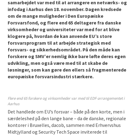
samarbejdet var med til at arrangere en netværks- og
infodag i Aarhus den 18. november. Dagen kredsede
om de mange muligheder i Den Europæiske
Forsvarsfond, og flere end 65 deltagere fra danske
virksomheder og universiteter var med for at blive
klogere på, hvordan de kan anvende EU’s store
forsvarsprogram til at arbejde strategisk med
forsvars- og sikkerhedsområdet. På den måde kan
forskere og SMV’er nemlig ikke bare løfte deres egen
udvikling, men også være med til at skabe de
løsninger, som kan gøre den ellers så fragmenterede
europæiske forsvarsindustri stærkere.
Flere end 65 forskere og virksomheder var med til EDF-arrangementet i
Aarhus
Det handlede om EU’s forsvar – både på den korte, men i
særdeleshed på den lange bane – da de danske, regionale
kontorer i Bruxelles, dacob, sammen med Erhvervshus
Midtjylland og Security Tech Space inviterede til