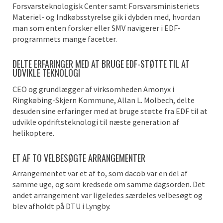
Forsvarsteknologisk Center samt Forsvarsministeriets
Materiel- og Indkøbsstyrelse gik i dybden med, hvordan
man som enten forsker eller SMV navigerer i EDF-
programmets mange facetter.
DELTE ERFARINGER MED AT BRUGE EDF-STØTTE TIL AT
UDVIKLE TEKNOLOGI
CEO og grundlægger af virksomheden Amonyx i
Ringkøbing-Skjern Kommune, Allan L. Molbech, delte
desuden sine erfaringer med at bruge støtte fra EDF til at
udvikle opdriftsteknologi til næste generation af
helikoptere.
ET AF TO VELBESØGTE ARRANGEMENTER
Arrangementet var et af to, som dacob var en del af
samme uge, og som kredsede om samme dagsorden. Det
andet arrangement var ligeledes særdeles velbesøgt og
blev afholdt på DTU i Lyngby.