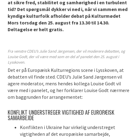
at sikre fred, stabilitet og samhørighed
i en turbulent
tid? Det spørgsmål dykker vi ned i, når vi sammen med
kyndige kulturfolk afholder debat på Kulturmødet
Mors torsdag den 25. august fra 13.30 til 14.30.
Deltagelse er helt gratis.
Fra venstre CDEU’s Julie Sand Jørgensen, der vil moderere debatten, og
Louise Godt, der vil være med som en del af panelet den 25. august i
Lysskoven.
Det er på Europæisk Kulturregions scene i Lysskoven, at
debatten vil finde sted. CDEU’s Julie Sand Jørgensen vil
agere moderator, mens hendes kollega Louise Godt vil
være med i panelet, og her forklarer Louise Godt nærmere
om baggrunden for arrangementet:
KONFLIKT UNDERSTREGER VIGTIGHED AF EUROPÆISK
SAMARBEJDE
Konflikten i Ukraine har virkelig understreget
vigtigheden af det europæiske samarbejde,