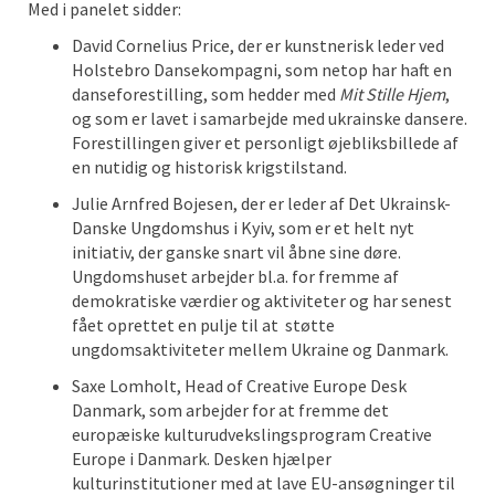
Med i panelet sidder:
David Cornelius Price, der er kunstnerisk leder ved
Holstebro Dansekompagni, som netop har haft en
danseforestilling, som hedder med
Mit Stille Hjem
,
og som er lavet i samarbejde med ukrainske dansere.
Forestillingen giver et personligt øjebliksbillede af
en nutidig og historisk krigstilstand.
Julie Arnfred Bojesen, der er leder af Det Ukrainsk-
Danske Ungdomshus i Kyiv, som er et helt nyt
initiativ, der ganske snart vil åbne sine døre.
Ungdomshuset arbejder bl.a. for fremme af
demokratiske værdier og aktiviteter og har senest
fået oprettet en pulje til at støtte
ungdomsaktiviteter mellem Ukraine og Danmark.
Saxe Lomholt, Head of Creative Europe Desk
Danmark, som arbejder for at fremme det
europæiske kulturudvekslingsprogram Creative
Europe i Danmark. Desken hjælper
kulturinstitutioner med at lave EU-ansøgninger til