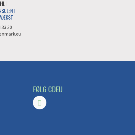
HLI
NSULENT
 VÆKST
4 33 30
enmark.eu
FØLG CDEU