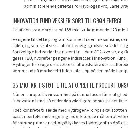
administrerende direktør for HydrogenPro, Jarle Drag
INNOVATION FUND VEKSLER SORT TIL GRØN ENERGI
Ud af den totale støtte på 158 mio. kr. kommer de 123 mio. 
Pengene til dette program kommer fra en mekanisme, der er
siden, og som skal sikre, at sort energi gradvist veksles t
forskellige industrier hver især får tildelt CO2-kvoter, og 
gøres i EU, hvorefter pengene indsættes i Innovation Fund
HydrogenPro søge om støtte til at opskalere deres allered
komme ud på markedet i fuld skala – og på den måde hjælpe 
35 MIO. KR. I STØTTE TIL AT OPRETTE PRODUKTION
Når en europæisk virksomhed på denne facon får mulighed f
Innovation Fund, så er der den yderligere bonus, at det ikk
I det konkrete tilfælde med HydrogenPro Aps skal støtten 
passer perfekt med regeringens erklærede mål om at ville 
Af samme grund er det også lykkedes HydrogenPro ApS at op