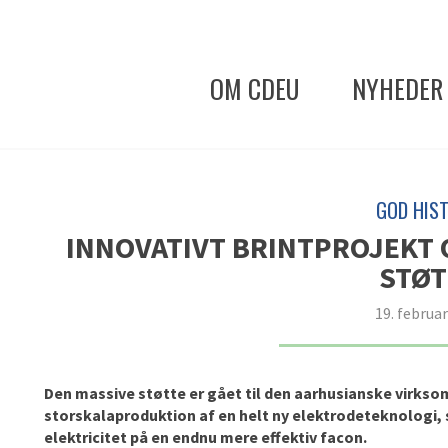
OM CDEU
NYHEDER
GOD HIST
INNOVATIVT BRINTPROJEKT O
STØT
19. februa
Den massive støtte er gået til den aarhusianske virks
storskalaproduktion af en helt ny elektrodeteknologi, 
elektricitet på en endnu mere effektiv facon.