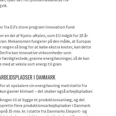
vik.
kr. fra EU’s store program Innovation Fund.
 en del af Kyoto-aftalen, som EU indgik for 20 år
il grøn. Mekanismen fungerer på den måde, at Europas
får nogen så brug for at købe ekstra kvoter, kan dette
. Derfra kan innovative virksomheder som
e færdigtestede, grønne energiløsninger, så de kan
med at veksle sort energi til grøn.
SARBEJDSPLADSER I DANMARK
or at opskalere sin energiløsning med støtte fra
e kun gavner klimaet – det skaber også arbejdspladser.
bruges til at bygge et produktionsanlæg, og det
oprette flere produktionsarbejdspladser i Danmark.
nå 35 mio. kr. i støtte fra Danmarks Eksport- og