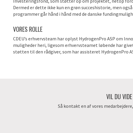
Investeringsfond, som støtter op om projektet, netop ford
Dermed er dette ikke kun en grøn succeshistorie, men også 
programmer går hånd i hånd med de danske fundingmulighe
VORES ROLLE
CDEU’s erhvervsteam har oplyst HydrogenPro ASP om Inn
muligheder heri, ligesom erhvervsteamet løbende har give
støtten til den rådgiver, som har assisteret HydrogenPro 
VIL DU VID
Så kontakt en af vores medarbejdere, d