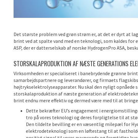
Det største problem ved grøn strøm er, at det er dyrt at l
brint ved at spalte vand med en teknologi, som kaldes for 
ASP, der er datterselskab af norske HydrogenPro ASA, besk
STORSKALAPRODUKTION AF NÆSTE GENERATIONS EL
Virksomheden er specialiseret i banebrydende grønne brin
samarbejdspartnere og leverandører, og firmaets flagskibs
højtrykselektrolyseapparater. Nu skal den nyligt opnåede s
storskalaproduktion af næste generation af elektrodetekn
brint endnu mere effektiv og dermed være med til at bringe
Dette bekræfter EU’s engagement i energiomstillingen,
tro på vores teknologi og deres forpligtelse til at stø
Den tildelte bevilling er en væsentlig milepæl for H
elektrodeteknologi som en løftestang til at fasthold
positivt signal til vores nuværende og fremtidige kun