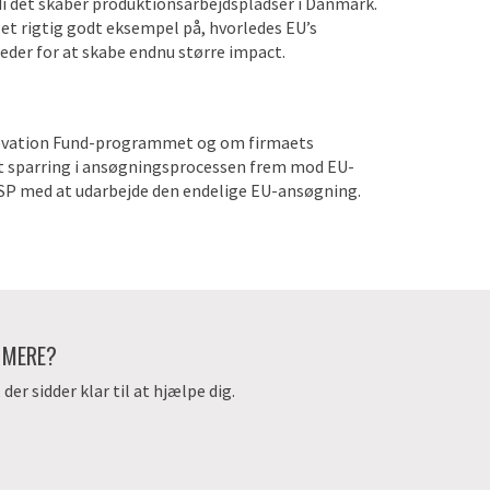
i det skaber produktionsarbejdspladser i Danmark.
et rigtig godt eksempel på, hvorledes EU’s
der for at skabe endnu større impact.
ovation Fund-programmet og om firmaets
t sparring i ansøgningsprocessen frem mod EU-
ASP med at udarbejde den endelige EU-ansøgning.
E MERE?
er sidder klar til at hjælpe dig.