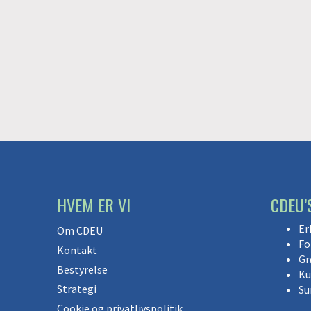
HVEM ER VI
CDEU’
Er
Om CDEU
Fo
Kontakt
Gr
Bestyrelse
Ku
Strategi
Su
Cookie og privatlivspolitik