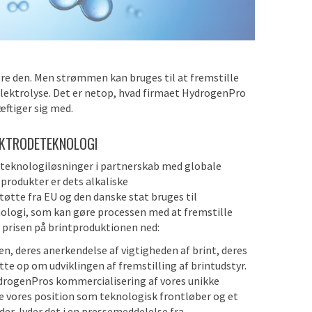
agre den. Men strømmen kan bruges til at fremstille
elektrolyse. Det er netop, hvad firmaet HydrogenPro
æftiger sig med.
EKTRODETEKNOLOGI
tteknologiløsninger i partnerskab med globale
produkter er dets alkaliske
tøtte fra EU og den danske stat bruges til
ologi, som kan gøre processen med at fremstille
 prisen på brintproduktionen ned:
 deres anerkendelse af vigtigheden af ​​brint, deres
tte op om udviklingen af ​​fremstilling af brintudstyr.
ydrogenPros kommercialisering af vores unikke
e vores position som teknologisk frontløber og et
der, lyder det i en pressemeddelelse fra