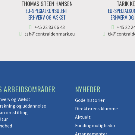
THOMAS STEEN HANSEN
TARIK KE
EU-SPECIALKONSULENT
EU-SPECIALKO
ERHVERV OG VÆKST
ERHVERV OG
+45 22 83 66 43
+45 22 2
tsh@centraldenmark.eu
tk@centrald
S ARBEJDSOMRÅDER
NYHEDER
hverv og Vækst
Gode historier
rskning og uddannelse
Direktørens klumme
øn omstilling
Aktuelt
ltur
Fundingmuligheder
ndhed
Arrangementer