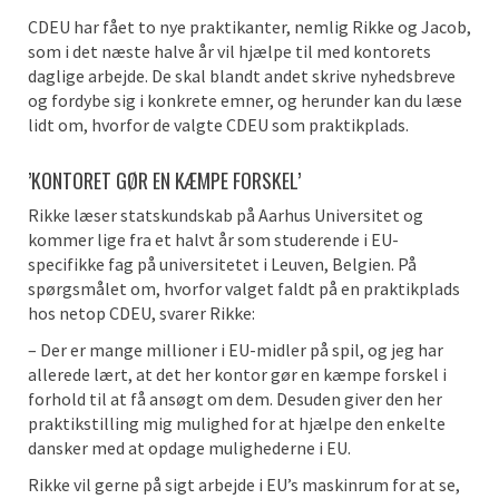
CDEU har fået to nye praktikanter, nemlig Rikke og Jacob,
som i det næste halve år vil hjælpe til med kontorets
daglige arbejde. De skal blandt andet skrive nyhedsbreve
og fordybe sig i konkrete emner, og herunder kan du læse
lidt om, hvorfor de valgte CDEU som praktikplads.
’KONTORET GØR EN KÆMPE FORSKEL’
Rikke læser statskundskab på Aarhus Universitet og
kommer lige fra et halvt år som studerende i EU-
specifikke fag på universitetet i Leuven, Belgien. På
spørgsmålet om, hvorfor valget faldt på en praktikplads
hos netop CDEU, svarer Rikke:
– Der er mange millioner i EU-midler på spil, og jeg har
allerede lært, at det her kontor gør en kæmpe forskel i
forhold til at få ansøgt om dem. Desuden giver den her
praktikstilling mig mulighed for at hjælpe den enkelte
dansker med at opdage mulighederne i EU.
Rikke vil gerne på sigt arbejde i EU’s maskinrum for at se,