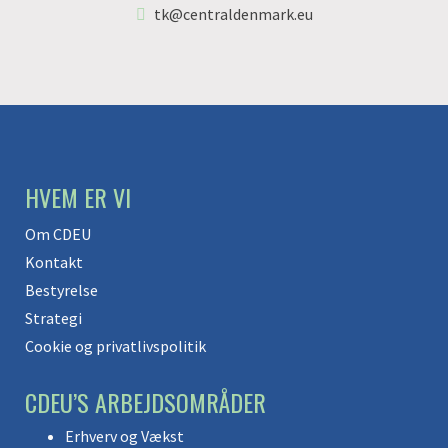
tk@centraldenmark.eu
HVEM ER VI
Om CDEU
Kontakt
Bestyrelse
Strategi
Cookie og privatlivspolitik
CDEU’S ARBEJDSOMRÅDER
Erhverv og Vækst