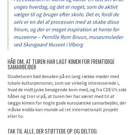
unges hverdag, og det er noget, som de aktivt
vælger til og bruger efter skole. Det er, fordi de
selv er en del af processen med at skabe disse
frirum, og der er meget inspiration at hente for
museerne –
Pernille Rom Bruun
,
museumsleder
ved Skovgaard Museet i Viborg
HÅB
OM
, AT TUREN
HAR
L
A
G
T
KIMEN FOR FREMTIDIGE
SAMARBEJDER
Studieturen bød desuden på en lang række møder med
lokale kulturpersoner, som var virkelig interesserede i,
hvad de midtjyske besøgende kom med, og fra CDEU’s side
håber og tror vi på, at turen her har været med til at
lægge kimen for nogle gode europæiske samarbejder, der
måske endda kan munde ud i et internationalt projekt
eller to.
TAK TIL ALLE, DER STØTTEDE OP OG DELTOG