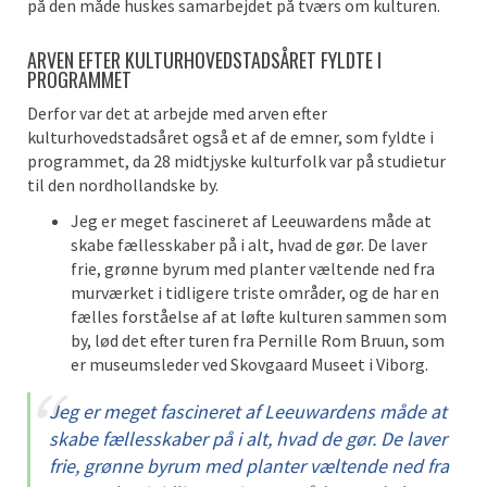
p
å
den
måde
huske
s
samarbejdet på tværs om kulturen
.
ARVEN EFTER KULTURHOVEDSTADSÅRET FYLDTE I
PROGRAMMET
D
erfor
var
det at arbejde med arven efter
kulturhovedstadsåret
også
et af de emner, som fyldte i
programmet, da 28 midtjyske kulturfolk var på studietur
til
den nordhollandske by.
Jeg er meget fascineret af Leeuwardens måde at
skabe fællesskaber på i alt, hvad de gør. De laver
frie, grønne byrum med planter væltende ned fra
murværket i tidligere triste områder, og de har en
fælles forståelse af at løfte kulturen sammen som
by,
lød det efter turen fra Pernille Rom Bruun,
som
er
museumsleder ved Skovgaard Museet i Viborg.
Jeg er meget fascineret af Leeuwardens måde at
skabe fællesskaber på i alt, hvad de gør. De laver
frie, grønne byrum med planter væltende ned fra