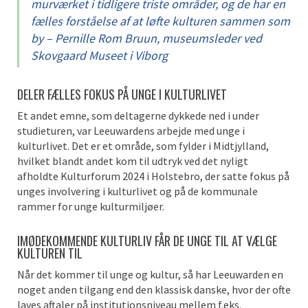
murværket i tidligere triste områder, og de har en
fælles forståelse af at løfte kulturen sammen som
by –
Pernille Rom Bruun,
museumsleder ved
Skovgaard Museet i Viborg
DELER FÆLLES F
OKUS PÅ UNGE I KULTURLIVET
Et andet
emne, som deltagerne dykkede ned i under
studieturen
,
var Leeuwardens arbejde med unge i
kulturlivet
. Det
er et
område
, som
fylder
i
Midtjylland
,
hvilket blandt andet kom til udtryk ved
det nyligt
afholdte
Kulturforum
2024
i Holstebro
,
der
satte
fokus på
unges involvering i kulturlivet og
på de
kommunale
rammer for unge kulturmiljøer
.
I
MØDEKOMMENDE KULTURLIV
FÅR DE UNGE
TIL AT VÆLGE
KULTUREN TIL
Når det kommer til unge og kultur, så har
Leeuwarden
en
noget
anden tilgang end den klassisk danske, hvor der ofte
laves
aftaler
på institutionsniveau
mellem f.eks.