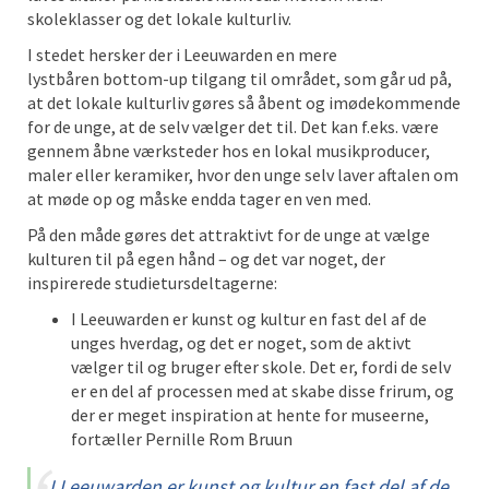
skoleklasser og
det
lokal
e
kulturliv
.
I stedet
hersker der i Leeuwarden
en
mere
lyst
båren
bottom
-up tilgang
til området
, som
går ud på,
at det lokale
kulturliv
gøres så åbent og imødekommende
for de unge, at de selv vælger det til. Det kan f.eks. være
gennem åbne værksteder hos en lokal
musikproducer,
maler eller keramiker
, hvor den unge selv laver aftalen om
at møde op og måske endda tager en ven med.
På den måde
gøres det attraktivt for de unge at vælge
kulturen til
på egen hånd
– og det var noget, der
inspirerede studietursdeltagerne:
I Leeuwarden er kunst og kultur en fast del af de
unges hverdag, og det er noget, som de aktivt
vælger til og bruger efter skole. Det er, fordi de selv
er en del af processen med at skabe disse frirum, og
der er meget inspiration at hente for museerne,
fortæller Pernille Rom Bruun
I Leeuwarden er kunst og kultur en fast del af de