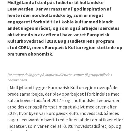
Midtjylland
afsted
på studietur
til hollandske
Leeuwarden
.
Der
var masser af god inspiration af
hente i den nordhollandske by
, som
er meget
engageret i forhold til
at koble kultur med
blandt
andet ungeområdet
, og s
om
også
arbejder
særdeles
aktivt med sin arv efter at have været
Europæisk
K
ulturhovedstad i 2018
.
Bag
studieturens
program
stod CDEU
,
mens
Europæisk Kulturregio
n støttede op
om turen økonomisk.
De mange deltagere på kulturstudieturen samlet til gruppebillede i
Leeuwarden
I
Midtjylland
bygger Europæisk Kulturregion ovenpå det
brede
samarbejde, der
blev oparbejdet i forbindelse med
kulturhovedstadsåret 2017
– og i hollandske Leeuwarden
arbejde
s der også fortsat meget aktivt med arven efter
2018, hvor byen var Europæisk Kulturhovedstad. Således
tager
Leeuwarden hvert tredje år en af de tematikker eller
indsatser, som
var en del af Kulturhovedstadsåret
, op
, og