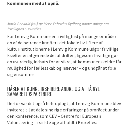
kommunen med at opnå.
Maria Berwald (t.v.) og Meise Fabricius Rydborg holder oplæg om
frivillighed i Bruxelles
For Lemvig Kommune er frivillighed på mange områder
en af de bærende kræfter i det lokale liv. I flere af
kulturinstitutionerne i Lemvig Kommune udgør frivillige
kræfter en afgørende del af driften, ligesom frivillige gør
en uvurderlig indsats for at sikre, at kommunens ældre får
mulighed for fællesskab og nærvær – og undgår at føle
sig ensomme.
HÅBER AT KUNNE INSPIRERE ANDRE OG AT FÅ NYE
SAMARBEJDSPARTNERE
Derfor var det også helt oplagt, at Lemvig Kommune blev
inviteret til at dele sine rige erfaringer på området under
den konference, som CEV – Centre for European
Volunteering – i sidste uge afholdt i Bruxelles: