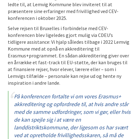
ledte til, at Lemvig Kommune blev inviteret til at
præsentere sine erfaringer med frivillighed ved CEV-
konferencen i oktober 2025.
Selve rejsen til Bruxelles i forbindelse med CEV-
konferencen blev ligeledes gjort mulig via CDEU’s
tidligere assistance: Vi hjalp således tilbage i 2022 Lemvig
Kommune med at opnå en akkreditering til
Erasmus+programmet. En sådan akkreditering giver over
en årrække et fast-track til EU-støtte, der kan bruges til
at finansiere rejser, hvor elever, lærere eller – som i
Lemvigs tilfælde – personale kan rejse ud og hente ny
inspiration i andre lande.
På konferencen fortalte vi om vores Erasmus+
akkreditering og opfordrede til, at hvis andre står
med de samme udfordringer, som vi gør, eller hvis
de kan spejle sig i at være en
landdistriktskommune, der ligesom os har svært
ved at opretholde frivillighedsskaren, så må de