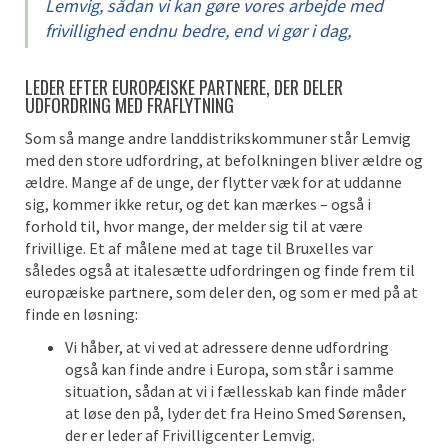
Lemvig, sådan vi kan gøre vores arbejde med
frivillighed endnu bedre, end vi gør i dag,
LEDER EFTER EUROPÆISKE PARTNERE, DER DELER
UDFORDRING MED FRAFLYTNING
Som så mange andre landdistrikskommuner står Lemvig
med den store udfordring, at befolkningen bliver ældre og
ældre. Mange af de unge, der flytter væk for at uddanne
sig, kommer ikke retur, og det kan mærkes – også i
forhold til, hvor mange, der melder sig til at være
frivillige. Et af målene med at tage til Bruxelles var
således også at italesætte udfordringen og finde frem til
europæiske partnere, som deler den, og som er med på at
finde en løsning:
Vi håber, at vi ved at adressere denne udfordring
også kan finde andre i Europa, som står i samme
situation, sådan at vi i fællesskab kan finde måder
at løse den på, lyder det fra Heino Smed Sørensen,
der er leder af Frivilligcenter Lemvig.