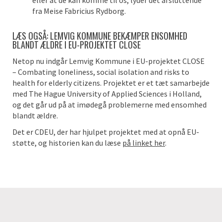
eller at de kan komme til os, lyder det afsluttende
fra Meise Fabricius Rydborg.
LÆS OGSÅ: LEMVIG KOMMUNE BEKÆMPER ENSOMHED
BLANDT ÆLDRE I EU-PROJEKTET CLOSE
Netop nu indgår Lemvig Kommune i EU-projektet CLOSE
– Combating loneliness, social isolation and risks to
health for elderly citizens. Projektet er et tæt samarbejde
med The Hague University of Applied Sciences i Holland,
og det går ud på at imødegå problemerne med ensomhed
blandt ældre.
Det er CDEU, der har hjulpet projektet med at opnå EU-
støtte, og historien kan du læse
på linket her
.