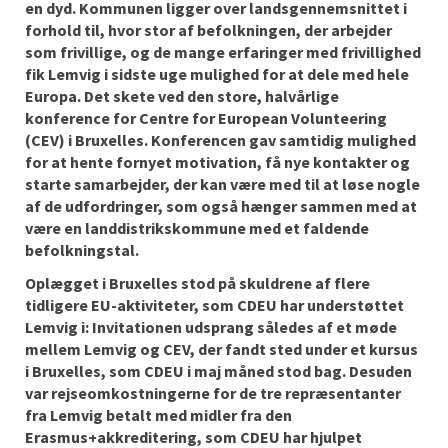
en dyd. Kommunen ligger over landsgennemsnittet i
forhold til, hvor stor af befolkningen, der arbejder
som frivillige, og de mange erfaringer med frivillighed
fik Lemvig i sidste uge mulighed for at dele med hele
Europa. Det skete ved den store, halvårlige
konference for Centre for European Volunteering
(CEV) i Bruxelles. Konferencen gav samtidig mulighed
for at hente fornyet motivation, få nye kontakter og
starte samarbejder, der kan være med til at løse nogle
af de udfordringer, som også hænger sammen med at
være en landdistrikskommune med et faldende
befolkningstal.
Oplægget i Bruxelles stod på skuldrene af flere
tidligere EU-aktiviteter, som CDEU har understøttet
Lemvig i: Invitationen udsprang således af et møde
mellem Lemvig og CEV, der fandt sted under et kursus
i Bruxelles, som CDEU i maj måned stod bag. Desuden
var rejseomkostningerne for de tre repræsentanter
fra Lemvig betalt med midler fra den
Erasmus+akkreditering, som CDEU har hjulpet