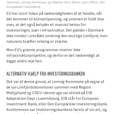
Sørensen, Lemvig Kommune, og Stephen Hart, Senior Loan Officer, Den
Europæiske Centralbank.
EU har stort fokus på nødvendigheden af at handle, når
det kommer til klimatilpasning, og unionen er fuldt klar
over, at det også betyder et massivt behov for
investeringer, især i infrastruktur. Det gælder i Danmark
ikke mindst i området omkring den vestlige Limfjord, hvor
naturens kræfter virkelig er stærke.
Men EU’s grønne programmer støtter ikke
infrastrukturprojekter, og derfor er det nødvendigt at
kigge andre veje hen.
ALTERNATIV HJÆLP FRA INVESTERINGSBANKEN
Det var af denne grund, at Lemvig Kommune på vegne af
de syv Limfjordskommuner sammen med Region
Midtjylland og CDEU i denne uge var afsted på EIB
Adaptation Days i Luxembourg. EIB står for European
Investment Bank, eller Den Europæiske Investeringsbank.
Konferencen var Investeringsbankens første af sin art, og