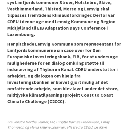
syv Limfjordskommuner Struer, Holstebro, Skive,
Vesthimmerland, Thisted, Morsø og Lemvig skal
tilpasses fremtidens klimaudfordringer. Derfor var
CDEU i denne uge med Lemvig Kommune og Region
Midtjylland til EIB Adaptation Days Conference i
Luxembourg.
Her pitchede Lemvig Kommune som repræsentant for
Limfjordskommunerne sin case over for Den
Europæiske Investeringsbank, EIB, for at undersøge
mulighederne for en dialog omkring støtte til
indsnævring af Thyborøn Kanal. CDEU understøtter i
arbejdet, og dialogen om hjælp fra
Investeringsbanken er blevet gjort mulig af det
omfattende arbejde, som blev lavet under det store,
midtjyske klimatilpasningsprojekt Coast to Coast
Climate Challenge (C2CCC).
Fra venstre Dorthe Selmer, RM, Birgitte Karnøe Frederiksen, Emily
Thompson og Maria Helene Louwrier, alle tre fra CDEU, Lis Ravn