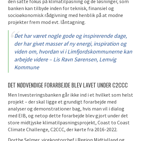
den satte fokus på klimatilpasning og de løsninger, som
banken kan tilbyde inden for teknisk, finansiel og
socioøkonomisk rådgivning med henblik på at modne
projekter frem mod evt. låntagning.
Det har været nogle gode og inspirerende dage,
der har givet masser af ny energi, inspiration og
viden om, hvordan vi i Limfjordskommunerne kan
arbejde videre – Lis Ravn Sørensen, Lemvig
Kommune
DET NØDVENDIGE FORARBEJDE BLEV LAVET UNDER C2CCC
Men Investeringsbanken går ikke ind i et hvilket som helst
projekt – der skal ligge et grundigt forarbejde med
analyser og demonstrationer bag, hvis man vil i dialog
med EIB, og netop dette forarbejde blev gjort under det
store midtjyske klimatilpasningsprojekt, Coast to Coast
Climate Challenge, C2CCC, der kørte fra 2016-2022.
Dorthe Selmer, vicekontorchef i Region Midtjylland og