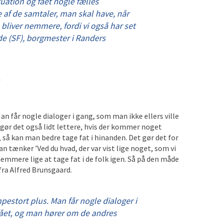
tuation og fået nogle fælles
e af de samtaler, man skal have, når
 bliver nemmere, fordi vi også har set
de (SF), borgmester i Randers
’
 får nogle dialoger i gang, som man ikke ellers ville
 gør det også lidt lettere, hvis der kommer noget
så kan man bedre tage fat i hinanden. Det gør det for
 tænker ’Ved du hvad, der var vist lige noget, som vi
emmere lige at tage fat i de folk igen. Så på den måde
fra Alfred Brunsgaard.
estort plus. Man får nogle dialoger i
 fået, og man hører om de andres