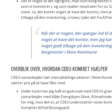
Det er noget af det vigtigste, man som borgmester ska
som vi investerer i, og som skaber resultater for os. Så
svare: Ja, det koster noget at have det kontor, men je
tilbage på den investering, vi laver, lyder det fra Alfr
Når der er nogen, der spørger ind til d
noget at have det kontor, men jeg kan 
noget godt tilbage på den investering, 
borgmester i Skive Kommune
OVERBLIK OVER, HVORDAN CDEU KONKRET HJÆLPER
CDEU samarbejder tæt med adskillige aktører i Skive Kom
sætter pris på at have fået med:
Under turen har jeg haft en god snak med CDEU’s grø
samarbejder med både Energibyen Skive, Klimafonden
for mig, hvor det er, at CDEU understøtter vores komm
fortæller Alfred Brunsgaard.