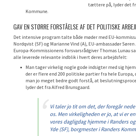
tættere på, lyder det f
Kommune.
GAV EN STØRRE FORSTÅELSE AF DET POLITISKE ARBEJ
Det intensive program talte både møder med EU-kommiss
Nordqvist (SF) og Marianne Vind (A), EU-ambassadør Søren
Europa-Kommissionens forsvarsrådgiver Thomas Lunau sa
alle leverede relevante indblik i hvert deres arbejdsfelt:
Man tager virkelig nogle gode indsigter med sig hje
der er flere end 200 politiske partier fra hele Europ
man jo meget bedre godt forstå, at beslutningsproces
lyder det fra Alfred Brunsgaard.
Vi taler jo tit om det, der foregår ned
os. Men virkeligheden er jo, at vi er en
vores dagligdag hjemme i Randers og i
Yde (SF), borgmester i Randers Kom