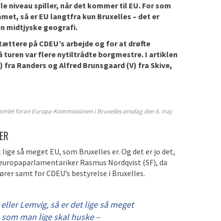
le niveau spiller, når det kommer til EU. For som
t, så er EU langtfra kun Bruxelles – det er
n midtjyske geografi.
ættere på CDEU’s arbejde og for at drøfte
 turen var flere nytiltrådte borgmestre. I artiklen
) fra Randers og Alfred Brunsgaard (V) fra Skive,
amlet foran Europa-Kommissionen i Bruxelles onsdag den 6. maj
ER
 lige så meget EU, som Bruxelles er. Og det er jo det,
a europaparlamentariker Rasmus Nordqvist (SF), da
er samt for CDEU’s bestyrelse i Bruxelles.
eller Lemvig, så er det lige så meget
t, som man lige skal huske –