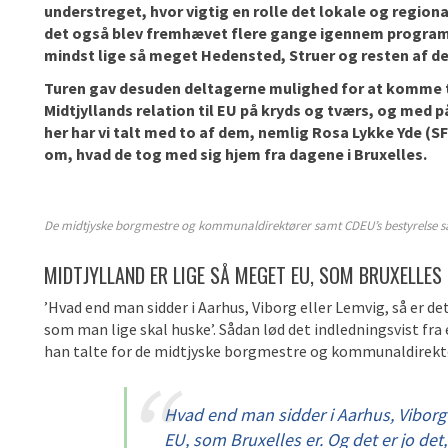
understreget, hvor vigtig en rolle det lokale og regiona
det også blev fremhævet flere gange igennem programme
mindst lige så meget Hedensted, Struer og resten af de
Turen gav desuden deltagerne mulighed for at komme t
Midtjyllands relation til EU på kryds og tværs, og med på
her har vi talt med to af dem, nemlig Rosa Lykke Yde (SF
om, hvad de tog med sig hjem fra dagene i Bruxelles.
De midtjyske borgmestre og kommunaldirektører samt CDEU’s bestyrelse s
MIDTJYLLAND ER LIGE SÅ MEGET EU, SOM BRUXELLES 
’Hvad end man sidder i Aarhus, Viborg eller Lemvig, så er det
som man lige skal huske’. Sådan lød det indledningsvist fr
han talte for de midtjyske borgmestre og kommunaldirektør
Hvad end man sidder i Aarhus, Viborg 
EU, som Bruxelles er. Og det er jo de