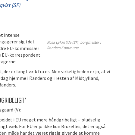
vist (SF)
et intense
agerer sig i det
Rosa Lykke Yde (SF), borgmester i
andre EU-kommissær
Randers Kommune
s EU-korrespondent
tagerne:
, der er langt væk fra os. Men virkeligheden er jo, at vi
igdag hjemme i Randers og i resten af Midtjylland,
 Randers.
DGRIBELIGT’
sgaard (V):
rbejdet i EU meget mere håndgribeligt – pludselig
angt væk. For EU er jo ikke kun Bruxelles, det er også
den måde har det været rigtig givende at komme