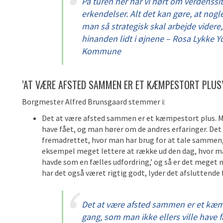
På turen her har vi hørt om verdenssi
erkendelser. Alt det kan gøre, at nogl
man så strategisk skal arbejde videre,
hinanden lidt i øjnene – Rosa Lykke Y
Kommune
’AT VÆRE AFSTED SAMMEN ER ET KÆMPESTORT PLUS
Borgmester Alfred Brunsgaard stemmer i:
Det at være afsted sammen er et kæmpestort plus. Man
have fået, og man hører om de andres erfaringer. Det
fremadrettet, hvor man har brug for at tale sammen, 
eksempel meget lettere at række ud den dag, hvor man
havde som en fælles udfordring,’ og så er det meget n
har det også været rigtig godt, lyder det afsluttende 
Det at være afsted sammen er et kæmp
gang, som man ikke ellers ville have