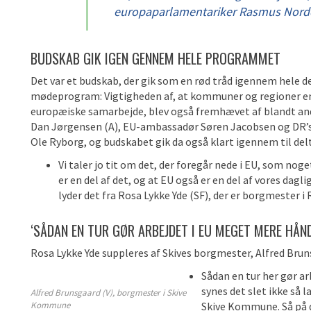
europaparlamentariker Rasmus Nordq
BUDSKAB GIK IGEN GENNEM HELE PROGRAMMET
Det var et budskab, der gik som en rød tråd igennem hele d
mødeprogram: Vigtigheden af, at kommuner og regioner eng
europæiske samarbejde, blev også fremhævet af blandt 
Dan Jørgensen (A), EU-ambassadør Søren Jacobsen og DR’
Ole Ryborg, og budskabet gik da også klart igennem til del
Vi taler jo tit om det, der foregår nede i EU, som noget
er en del af det, og at EU også er en del af vores dagl
lyder det fra Rosa Lykke Yde (SF), der er borgmester i
‘SÅDAN EN TUR GØR ARBEJDET I EU MEGET MERE HÅN
Rosa Lykke Yde suppleres af Skives borgmester, Alfred Brun
Sådan en tur her gør a
synes det slet ikke så l
Alfred Brunsgaard (V), borgmester i Skive
Kommune
Skive Kommune. Så på 