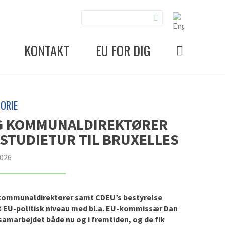
KONTAKT
EU FOR DIG
ORIE
G KOMMUNALDIREKTØRER
 STUDIETUR TIL BRUXELLES
2026
g kommunaldirektører samt CDEU’s bestyrelse
jt EU-politisk niveau med bl.a. EU-kommissær Dan
samarbejdet både nu og i fremtiden, og de fik