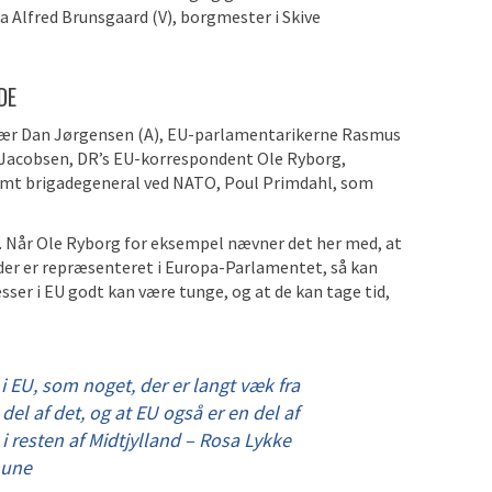
ra Alfred Brunsgaard (V), borgmester i Skive
DE
ær Dan Jørgensen (A), EU-parlamentarikerne Rasmus
 Jacobsen, DR’s EU-korrespondent Ole Ryborg,
mt brigadegeneral ved NATO, Poul Primdahl, som
m. Når Ole Ryborg for eksempel nævner det her med, at
a, der er repræsenteret i Europa-Parlamentet, så kan
ser i EU godt kan være tunge, og at de kan tage tid,
e i EU, som noget, der er langt væk fra
 del af det, og at EU også er en del af
 resten af Midtjylland – Rosa Lykke
mune